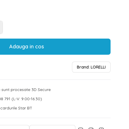
Adauga in cos
Brand:
LORELLI
le sunt procesate 3D Secure
8 791 (L-V: 9:00-16:30)
u cardurile Star BT