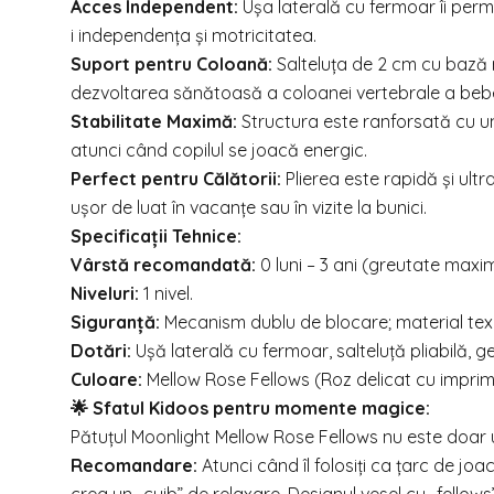
Acces Independent:
Ușa laterală cu fermoar îi permi
i independența și motricitatea.
Suport pentru Coloană:
Salteluța de 2 cm cu bază r
dezvoltarea sănătoasă a coloanei vertebrale a bebe
Stabilitate Maximă:
Structura este ranforsată cu un 
atunci când copilul se joacă energic.
Perfect pentru Călătorii:
Plierea este rapidă și ult
ușor de luat în vacanțe sau în vizite la bunici.
Specificații Tehnice:
Vârstă recomandată:
0 luni – 3 ani (greutate maxim
Niveluri:
1 nivel.
Siguranță:
Mecanism dublu de blocare; material textil
Dotări:
Ușă laterală cu fermoar, salteluță pliabilă, 
Culoare:
Mellow Rose Fellows (Roz delicat cu imprime
🌟 Sfatul Kidoos pentru momente magice:
Pătuțul Moonlight Mellow Rose Fellows nu este doar un
Recomandare:
Atunci când îl folosiți ca țarc de jo