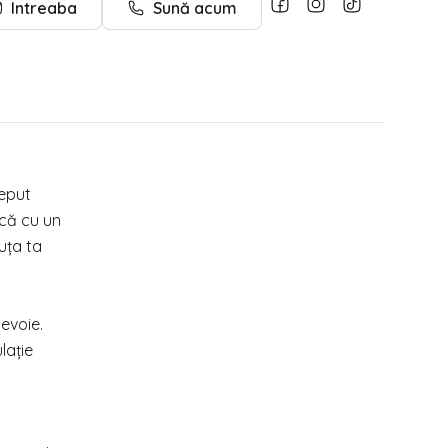
Intreaba
Sună acum
eput
ică cu un
uța ta
nevoie.
lație