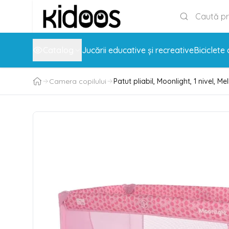
Catalog
Jucării educative și recreative
Biciclete 
Camera copilului
Patut pliabil, Moonlight, 1 nivel, M