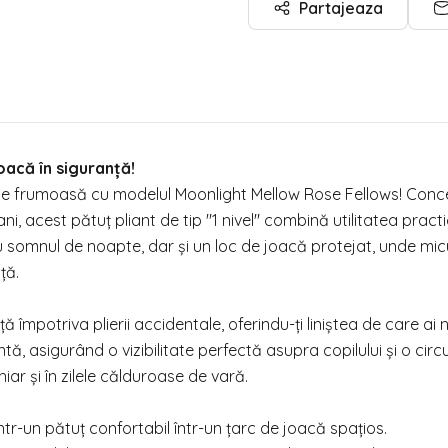
Partajeaza
oacă în siguranță!
te frumoasă cu modelul Moonlight Mellow Rose Fellows! Conc
ani, acest pătuț pliant de tip "1 nivel" combină utilitatea pract
ru somnul de noapte, dar și un loc de joacă protejat, unde mic
ță.
împotriva plierii accidentale, oferindu-ți liniștea de care ai 
ntă, asigurând o vizibilitate perfectă asupra copilului și o circu
iar și în zilele călduroase de vară.
tr-un pătuț confortabil într-un țarc de joacă spațios.