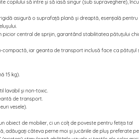
te copilului să intre și să iasă singur (sub supraveghere), înc
igidă asigură o suprafață plană și dreaptă, esențială pentru
lușului.
picior central de sprijin, garantând stabilitatea pătuțului chia
ra-compactă, iar geanta de transport inclusă face ca pătuțul s
ă 15 kg).
 lavabil și non-toxic.
geantă de transport.
uri vesele).
 obiect de mobilier, ci un colț de poveste pentru fetița ta!
acă, adăugați câteva perne moi și jucăriile de pluș preferate p