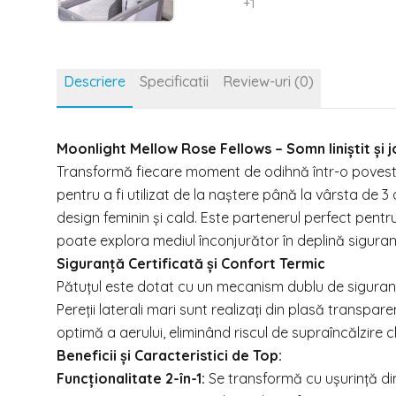
+
1
Descriere
Specificatii
Review-uri (0)
Moonlight Mellow Rose Fellows – Somn liniștit și j
Transformă fiecare moment de odihnă într-o poves
pentru a fi utilizat de la naștere până la vârsta de 3 
design feminin și cald. Este partenerul perfect pent
poate explora mediul înconjurător în deplină siguran
Siguranță Certificată și Confort Termic
Pătuțul este dotat cu un mecanism dublu de siguranță 
Pereții laterali mari sunt realizați din plasă transpare
optimă a aerului, eliminând riscul de supraîncălzire ch
Beneficii și Caracteristici de Top:
Funcționalitate 2-în-1:
Se transformă cu ușurință din