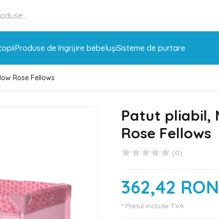
copii
Produse de îngrijire bebeluși
Sisteme de purtare
ellow Rose Fellows
Patut pliabil,
Rose Fellows
(
0
)
362,42 RON
* Pretul include TVA