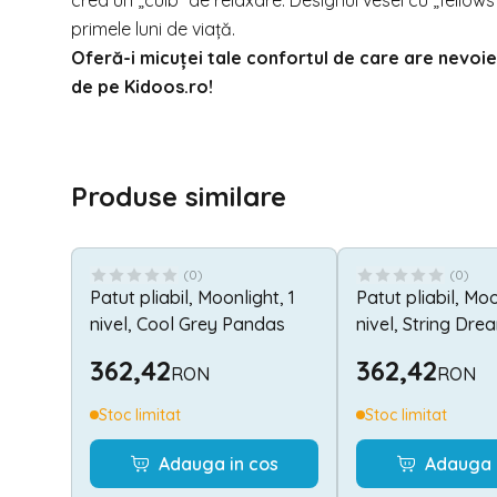
crea un „cuib” de relaxare. Designul vesel cu „fellows” 
primele luni de viață.
Oferă-i micuței tale confortul de care are nevoi
de pe
Kidoos.ro
!
Produse similare
(
0
)
(
0
)
Patut pliabil, Moonlight, 1
Patut pliabil, Moo
nivel, Cool Grey Pandas
nivel, String Dre
362,42
362,42
RON
RON
Stoc limitat
Stoc limitat
Adauga in cos
Adauga 