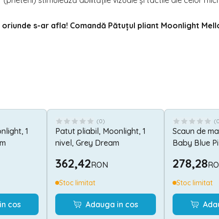
(prieteni) stimulează abilitățile vizuale și tactile ale celor mici
e oriunde s-ar afla! Comandă Pătuțul pliant Moonlight Mel
(
0
)
(
nlight, 1
Patut pliabil, Moonlight, 1
Scaun de ma
am
nivel, Grey Dream
Baby Blue Pi
362,42
278,28
RON
R
Stoc limitat
Stoc limitat
in cos
Adauga in cos
Ada