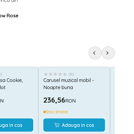
 încă din
low Rose
0
)
(
0
)
sa Cookie,
Carusel muzical mobil -
Bicicleta
lot
Noapte buna
Fortuna,
Black
236,56
296,6
ON
RON
Stoc limitat
Stoc lim
uga in cos
Adauga in cos