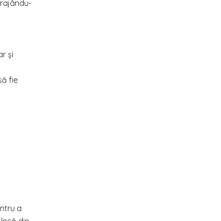
urajându-
r și
ă fie
entru a