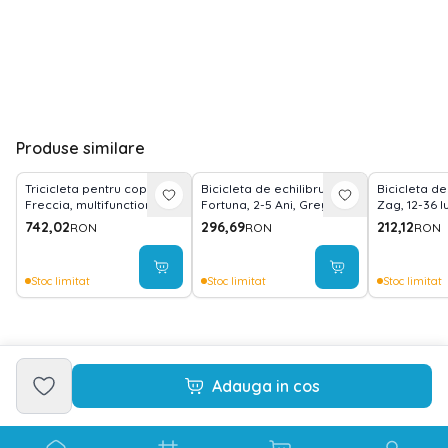
Produse similare
Tricicleta pentru copii,
Bicicleta de echilibru,
Bicicleta de
Freccia, multifunctionala,
Fortuna, 2-5 Ani, Grey &
Zag, 12-36 l
pliabila, sezut rotativ 360
Black
reglabil 2 poz
742,02
296,69
212,12
RON
RON
RON
grade, Beige
muzica, Gre
Stoc limitat
Stoc limitat
Stoc limitat
Adauga in cos