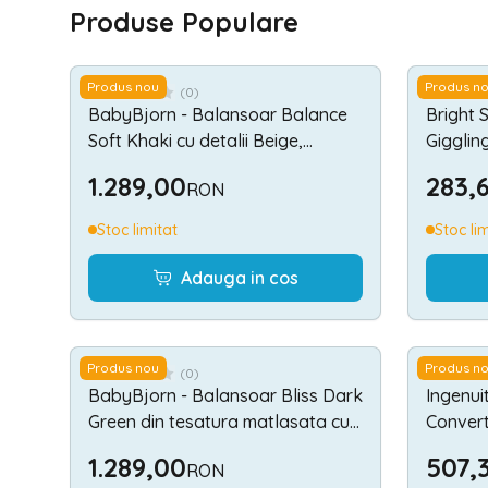
Produse Populare
Produs nou
Produs n
(
0
)
BabyBjorn - Balansoar Balance
Bright 
Soft Khaki cu detalii Beige,
Gigglin
Tesatura
1.289,00
283,
RON
Stoc limitat
Stoc li
Adauga in cos
Produs nou
Produs n
(
0
)
BabyBjorn - Balansoar Bliss Dark
Ingenui
Green din tesatura matlasata cu
Convert
aspect Clasic
Swell
1.289,00
507,
RON