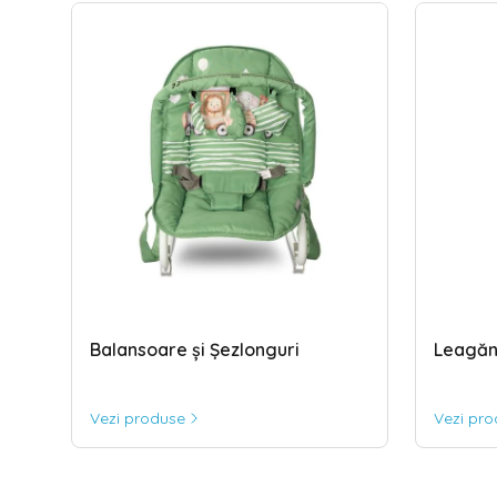
Balansoare și Șezlonguri
Leagăn
Vezi produse
Vezi pr