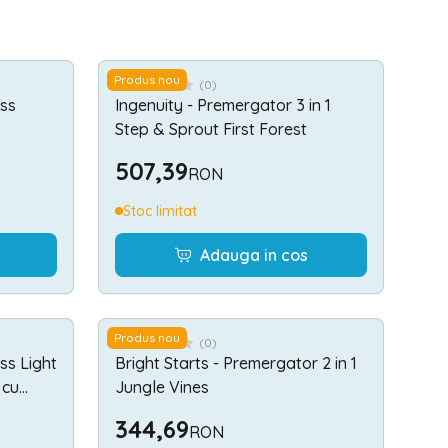
Produs nou
(
0
)
iss
Ingenuity - Premergator 3 in 1
Step & Sprout First Forest
507,39
RON
Stoc limitat
Adauga in cos
Produs nou
(
0
)
ss Light
Bright Starts - Premergator 2 in 1
 cu
Jungle Vines
344,69
RON