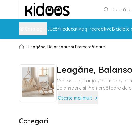
Catalog
Jucării educative și recreative
Biciclete 
Leagăne, Balansoare și Premergătoare
Leagăne, Balanso
Confort, siguranță și primii pași pli
Balansoare și Premergătoare de pe Ki
Citește mai mult →
Categorii