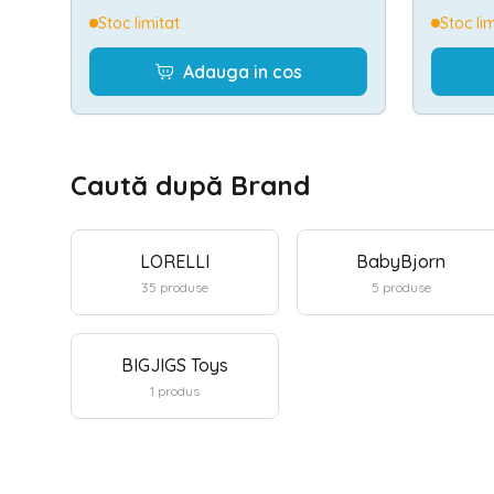
Stoc limitat
Stoc li
Adauga in cos
Caută după Brand
LORELLI
BabyBjorn
35
produse
5
produse
BIGJIGS Toys
1
produs