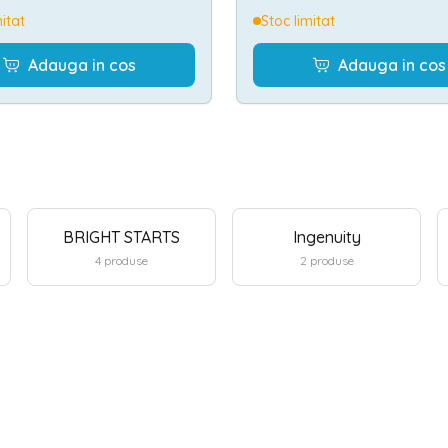
mitat
Stoc limitat
Adauga in cos
Adauga in cos
BRIGHT STARTS
Ingenuity
4
produse
2
produse