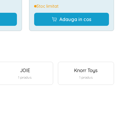
Stoc limitat
Adauga in cos
JOIE
Knorr Toys
1
produs
1
produs