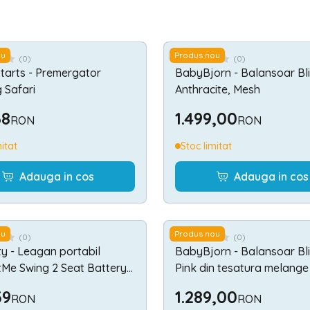
ou
Produs nou
(
0
)
(
0
)
Starts - Premergator
BabyBjorn - Balansoar Bl
g Safari
Anthracite, Mesh
68
1.499,00
RON
RON
mitat
Stoc limitat
Adauga in cos
Adauga in cos
ou
Produs nou
(
0
)
(
0
)
ty - Leagan portabil
BabyBjorn - Balansoar Bli
Me Swing 2 Seat Battery-
Pink din tesatura melange
aspect Clasic
39
1.289,00
RON
RON