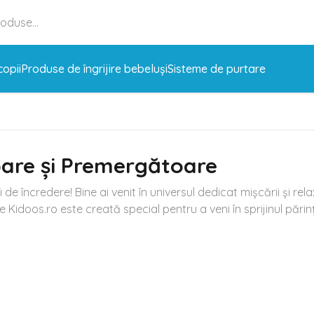
copii
Produse de îngrijire bebeluși
Sisteme de purtare
are și Premergătoare
ni de încredere! Bine ai venit în universul dedicat mișcării și r
doos.ro este creată special pentru a veni în sprijinul părinților