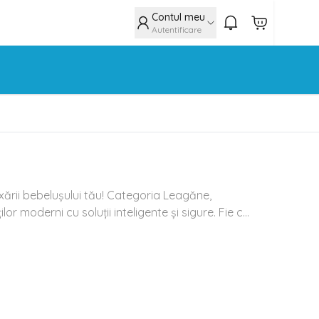
Contul meu
Autentificare
elaxării bebelușului tău! Categoria Leagăne,
 moderni cu soluții inteligente și sigure. Fie c...