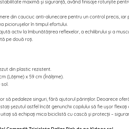
tabilitate maximă și siguranță, având finisaje rotunjite pentr
re din cauciuc anti-alunecare pentru un control precis, iar 
piciorușelor în timpul efortului.
ajută activ la îmbunătățirea reflexelor, a echilibrului și a muscu
etă pe două roți.
zut din plastic rezistent.
cm (Lățime) x 59 cm (Înălțime).
 sol.
or să pedaleze singuri, fără ajutorul părinților. Deoarece ofer
ți șezutul astfel încât genunchii copilului să fie ușor flexați
itați să echipați mica biciclistă cu cască și protecții – sigur