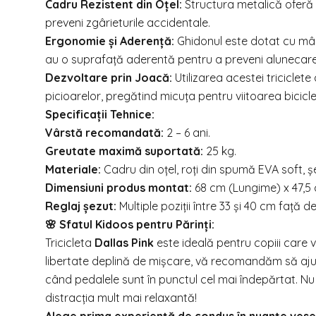
Cadru Rezistent din Oțel:
Structura metalică oferă s
preveni zgârieturile accidentale.
Ergonomie și Aderență:
Ghidonul este dotat cu mâne
au o suprafață aderentă pentru a preveni alunecarea 
Dezvoltare prin Joacă:
Utilizarea acestei triciclete 
picioarelor, pregătind micuța pentru viitoarea bicicl
Specificații Tehnice:
Vârstă recomandată:
2 – 6 ani.
Greutate maximă suportată:
25 kg.
Materiale:
Cadru din oțel, roți din spumă EVA soft, șe
Dimensiuni produs montat:
68 cm (Lungime) x 47,5 
Reglaj șezut:
Multiple poziții între 33 și 40 cm față de
🌸 Sfatul Kidoos pentru Părinți:
Tricicleta
Dallas Pink
este ideală pentru copiii care v
libertate deplină de mișcare, vă recomandăm să ajusta
când pedalele sunt în punctul cel mai îndepărtat. Nu u
distracția mult mai relaxantă!