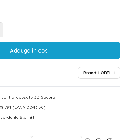
Adauga in cos
Brand:
LORELLI
le sunt procesate 3D Secure
8 791 (L-V: 9:00-16:30)
u cardurile Star BT