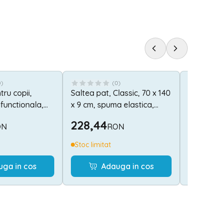
0
)
(
0
)
tru copii,
Saltea pat, Classic, 70 x 140
Triciclet
ifunctionala,
x 9 cm, spuma elastica,
Freccia,
ut rotativ 360
Grey Sky
pliabila,
228,44
742,0
ON
RON
k & Green
grade, P
Stoc limitat
Stoc lim
uga in cos
Adauga in cos