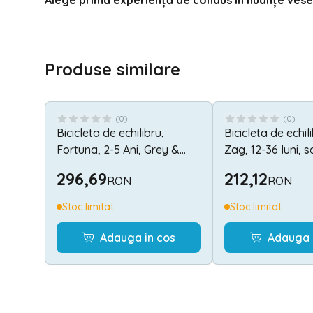
Alege prima experiență de condus în nuanțe vese
Produse similare
(
0
)
(
0
)
Bicicleta de echilibru,
Bicicleta de echil
Fortuna, 2-5 Ani, Grey &
Zag, 12-36 luni, 
Black
reglabil 2 pozitii, 
296,69
212,12
RON
RON
muzica, Grey
Stoc limitat
Stoc limitat
Adauga in cos
Adauga 