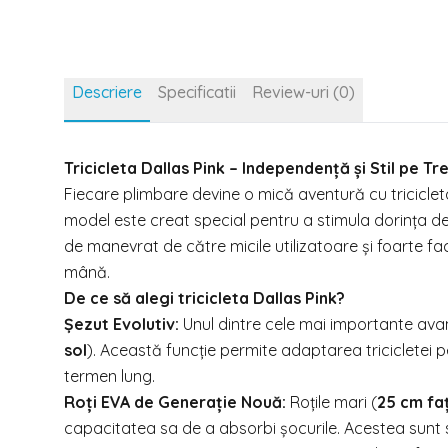
Descriere
Specificatii
Review-uri (0)
Tricicleta Dallas Pink – Independență și Stil pe Tre
Fiecare plimbare devine o mică aventură cu tricicle
model este creat special pentru a stimula dorința de
de manevrat de către micile utilizatoare și foarte fac
mână.
De ce să alegi tricicleta Dallas Pink?
Șezut Evolutiv:
Unul dintre cele mai importante ava
sol
). Această funcție permite adaptarea tricicletei p
termen lung.
Roți EVA de Generație Nouă:
Roțile mari (
25 cm fa
capacitatea sa de a absorbi șocurile. Acestea sunt si