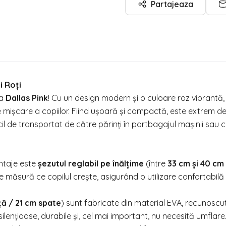
Partajeaza
i Roți
ta
Dallas Pink
! Cu un design modern și o culoare roz vibrantă,
 mișcare a copiilor. Fiind ușoară și compactă, este extrem d
il de transportat de către părinți în portbagajul mașinii sau c
ntaje este
șezutul reglabil pe înălțime
(între
33 cm și 40 cm 
e măsură ce copilul crește, asigurând o utilizare confortabilă
ță / 21 cm spate
) sunt fabricate din material EVA, recunoscu
lențioase, durabile și, cel mai important, nu necesită umflare