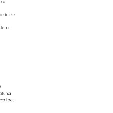
u a
pedalele
laturii
ă
 atunci
anța face