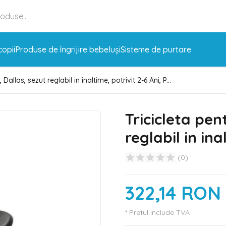
copii
Produse de îngrijire bebeluși
Sisteme de purtare
 Dallas, sezut reglabil in inaltime, potrivit 2-6 Ani, P...
Tricicleta pen
reglabil in ina
(
0
)
322,14 RON
* Pretul include TVA