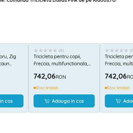
le! Comandă Tricicleta Dallas Pink de pe
Kidoos.ro
!
(
0
)
(
ibru, Zig
Tricicleta pentru copii,
Tricicleta pen
scaun
Freccia, multifunctionala,
Freccia, mult
lumini si
pliabila, sezut rotativ 360
pliabila, sez
742,06
742,06
RON
R
grade, Grey & Black
grade, Blac
Stoc limitat
Stoc limitat
in cos
Adauga in cos
Ada