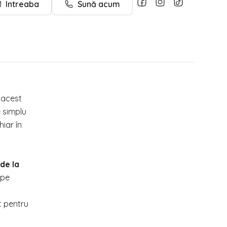
Intreaba
Sună acum
 acest
e simplu
hiar în
de la
 pe
t pentru
.