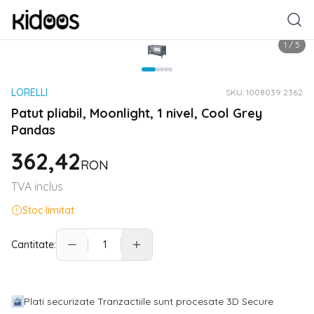
1
/
5
LORELLI
SKU:
1008039 2362
Patut pliabil, Moonlight, 1 nivel, Cool Grey
Pandas
362,42
RON
TVA inclus
Stoc limitat
Cantitate:
Plati securizate Tranzactiile sunt procesate 3D Secure