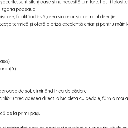
ocurile, sunt silențioase și nu necesită umflare. Pot fi folosite
ă a zgâria podeaua.
care, facilitând învățarea virajelor și controlul direcției.
ție termică și oferă o priză excelentă chiar și pentru mâinile
oasă)
guranță)
aproape de sol, eliminând frica de cădere.
chilibru trec adesea direct la bicicleta cu pedale, fără a mai 
că de la primii pași.