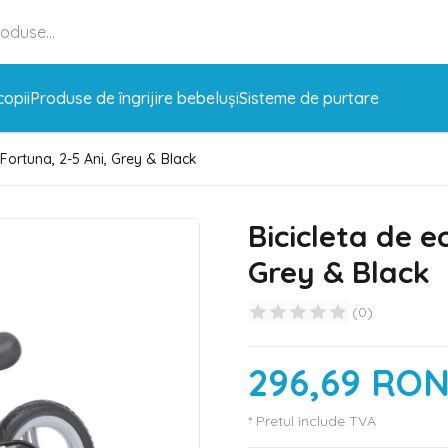
copii
Produse de îngrijire bebeluși
Sisteme de purtare
, Fortuna, 2-5 Ani, Grey & Black
Bicicleta de e
Grey & Black
(
0
)
296,69 RO
* Pretul include TVA