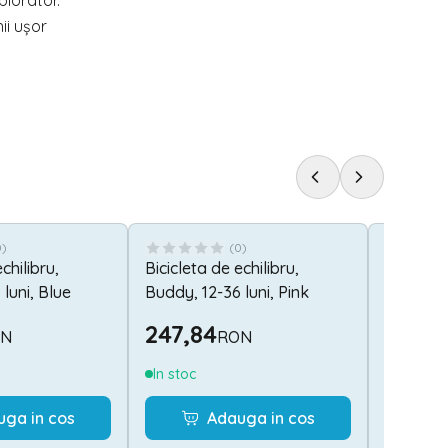
plorator.
ii ușor
0
)
(
0
)
chilibru,
Bicicleta de echilibru,
Saltea p
luni, Blue
Buddy, 12-36 luni, Pink
x 9 cm, 
Grey Sk
247,84
228,4
ON
RON
In stoc
Stoc lim
uga in cos
Adauga in cos