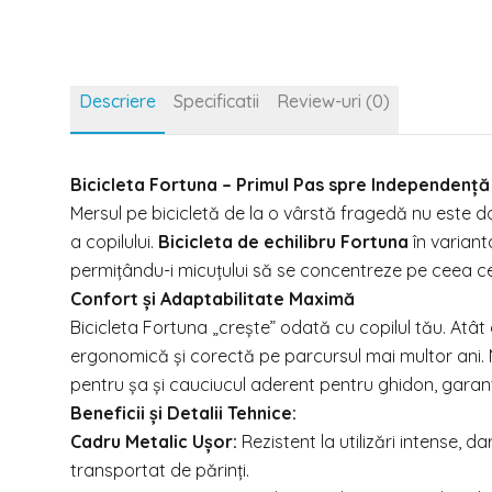
Descriere
Specificatii
Review-uri (0)
Bicicleta Fortuna – Primul Pas spre Independență
Mersul pe bicicletă de la o vârstă fragedă nu este d
a copilului.
Bicicleta de echilibru Fortuna
în variant
permițându-i micuțului să se concentreze pe ceea ce c
Confort și Adaptabilitate Maximă
Bicicleta Fortuna „crește” odată cu copilul tău. Atât
ergonomică și corectă pe parcursul mai multor ani. M
pentru șa și cauciucul aderent pentru ghidon, garant
Beneficii și Detalii Tehnice:
Cadru Metalic Ușor:
Rezistent la utilizări intense, d
transportat de părinți.