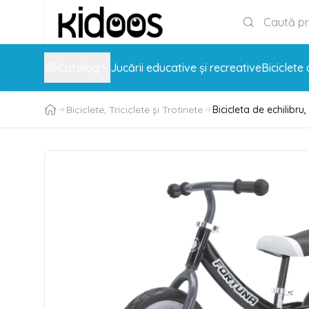
Catalog
Jucării educative și recreative
Biciclete 
Biciclete, Triciclete și Trotinete
Bicicleta de echilibru