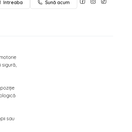
Intreaba
Sună acum
 motorie
 sigură,
poziție
cologică
pii sau