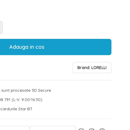
Adauga in cos
Brand:
LORELLI
le sunt procesate 3D Secure
8 791 (L-V: 9:00-16:30)
u cardurile Star BT