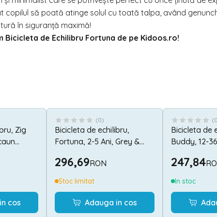
și minimalist care se potrivește perfect cu orice ținută de ex
t copilul să poată atinge solul cu toată talpa, având genunch
ntură în siguranță maximă!
m Bicicleta de Echilibru Fortuna de pe
Kidoos.ro
!
(
0
)
(
ibru, Zig
Bicicleta de echilibru,
Bicicleta de e
scaun
Fortuna, 2-5 Ani, Grey &
Buddy, 12-36 
lumini si
Orange
296,69
247,84
RON
R
Stoc limitat
In stoc
in cos
Adauga in cos
Ada