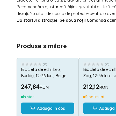
Bicicleta Fortuna Grey & Black are un design modern 
Recomandăm ajustarea înălțimii șezutului astfel încâ
flexați. Nu uitați de casca de protecție pentru o ave
Dă startul distracției pe două roți! Comandă acu
Produse similare
(
0
)
(
0
)
Bicicleta de echilibru,
Bicicleta de echil
Buddy, 12-36 luni, Beige
Zag, 12-36 luni, 
reglabil 2 pozitii, 
247,84
212,12
RON
RON
muzica, Grey
In stoc
Stoc limitat
Adauga in cos
Adauga 