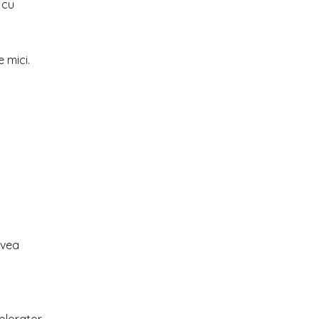
 cu
 mici.
avea