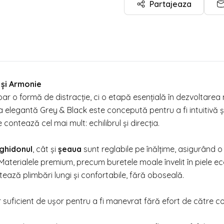
Partajeaza
 și Armonie
oar o formă de distracție, ci o etapă esențială în dezvoltarea
a elegantă Grey & Black este concepută pentru a fi intuitivă și
ontează cel mai mult: echilibrul și direcția.
ghidonul
, cât și
șeaua
sunt reglabile pe înălțime, asigurând o 
aterialele premium, precum buretele moale învelit în piele e
ează plimbări lungi și confortabile, fără oboseală.
ar suficient de ușor pentru a fi manevrat fără efort de către co