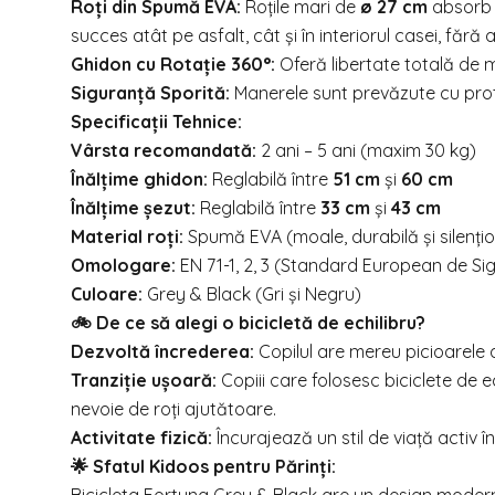
Roți din Spumă EVA:
Roțile mari de
ø 27 cm
absorb ș
succes atât pe asfalt, cât și în interiorul casei, făr
Ghidon cu Rotație 360°:
Oferă libertate totală de miș
Siguranță Sporită:
Manerele sunt prevăzute cu protec
Specificații Tehnice:
Vârsta recomandată:
2 ani – 5 ani (maxim 30 kg)
Înălțime ghidon:
Reglabilă între
51 cm
și
60 cm
Înălțime șezut:
Reglabilă între
33 cm
și
43 cm
Material roți:
Spumă EVA (moale, durabilă și silenți
Omologare:
EN 71-1, 2, 3 (Standard European de Si
Culoare:
Grey & Black (Gri și Negru)
🚲 De ce să alegi o bicicletă de echilibru?
Dezvoltă încrederea:
Copilul are mereu picioarele 
Tranziție ușoară:
Copiii care folosesc biciclete de e
nevoie de roți ajutătoare.
Activitate fizică:
Încurajează un stil de viață activ în
🌟 Sfatul Kidoos pentru Părinți: