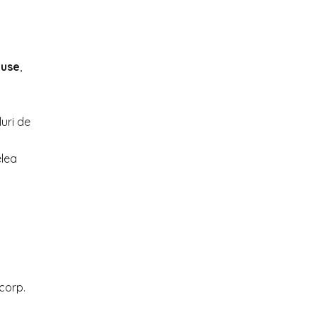
luse
,
luri de
elea
corp.