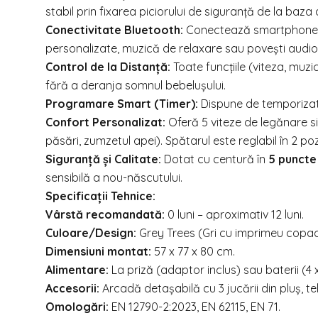
stabil prin fixarea piciorului de siguranță de la baza
Conectivitate Bluetooth:
Conectează smartphone-ul
personalizate, muzică de relaxare sau povești audio
Control de la Distanță:
Toate funcțiile (viteza, muzi
fără a deranja somnul bebelușului.
Programare Smart (Timer):
Dispune de temporizato
Confort Personalizat:
Oferă 5 viteze de legănare sil
păsări, zumzetul apei). Spătarul este reglabil în 2 pozi
Siguranță și Calitate:
Dotat cu centură în
5 puncte
sensibilă a nou-născutului.
Specificații Tehnice:
Vârstă recomandată:
0 luni – aproximativ 12 luni.
Culoare/Design:
Grey Trees (Gri cu imprimeu copaci
Dimensiuni montat:
57 x 77 x 80 cm.
Alimentare:
La priză (adaptor inclus) sau baterii (4 x
Accesorii:
Arcadă detașabilă cu 3 jucării din pluș, t
Omologări:
EN 12790-2:2023, EN 62115, EN 71.