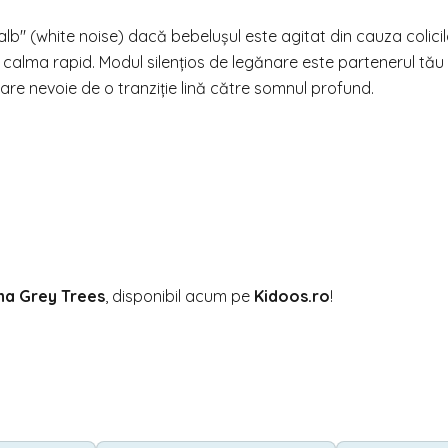
b" (white noise) dacă bebelușul este agitat din cauza colicil
 va calma rapid. Modul silențios de legănare este partenerul tău
 are nevoie de o tranziție lină către somnul profund.
na Grey Trees
, disponibil acum pe
Kidoos.ro
!