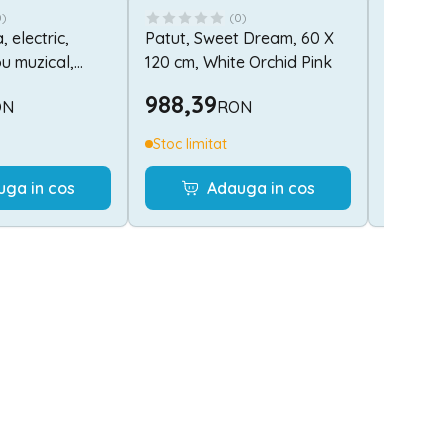
0
)
(
0
)
 electric,
Patut, Sweet Dream, 60 X
Leagan, 
ou muzical,
120 cm, White Orchid Pink
rotativ,
telecom
988,39
846,3
ON
RON
Stars
Stoc limitat
In stoc
uga in cos
Adauga in cos