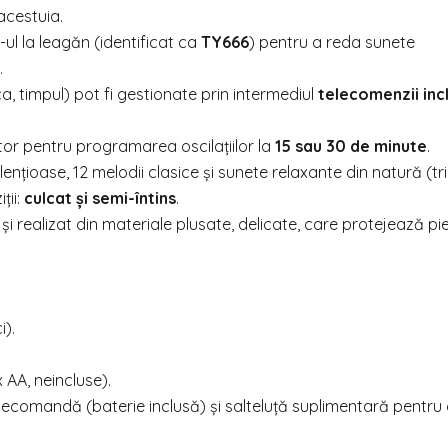
 acestuia.
 la leagăn (identificat ca
TY666
) pentru a reda sunete
.
ca, timpul) pot fi gestionate prin intermediul
telecomenzii inc
r pentru programarea oscilațiilor la
15 sau 30 de minute
.
ențioase, 12 melodii clasice și sunete relaxante din natură (tri
ții:
culcat și semi-întins
.
și realizat din materiale plusate, delicate, care protejează pi
).
 AA, neincluse).
elecomandă (baterie inclusă) și salteluță suplimentară pentru 