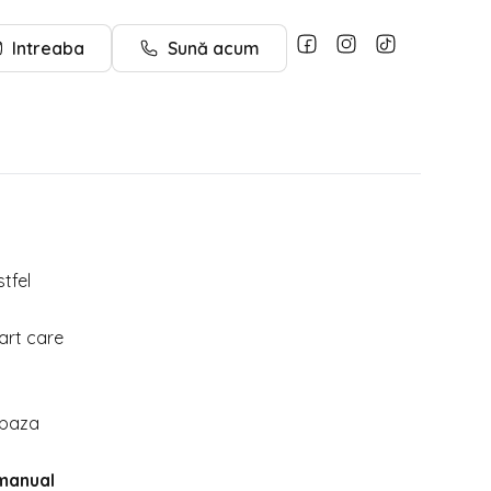
Intreaba
Sună acum
stfel
art care
i baza
manual