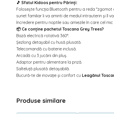
🎵 Sfatul Kidoos pentru Părinți:
Folosește funcția Bluetooth pentru a reda "zgomot al
sunet familiar îi va aminti de mediul intrauterin și îl
încredere pentru noptile sau amiezile în care cel mic
📦 Ce conține pachetul Toscana Grey Trees?
Bază electrică rotativă 360°.
Șezlong detașabil cu husă plusată.
Telecomandă cu baterie inclusă.
Arcadă cu 3 jucării din pluș.
Adaptor pentru alimentare la priză.
Salteluță plusată detașabilă.
Bucură-te de inovație și confort cu
Leagănul Tosca
Produse similare