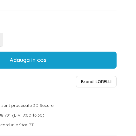
Adauga in cos
Brand:
LORELLI
le sunt procesate 3D Secure
8 791 (L-V: 9:00-16:30)
u cardurile Star BT