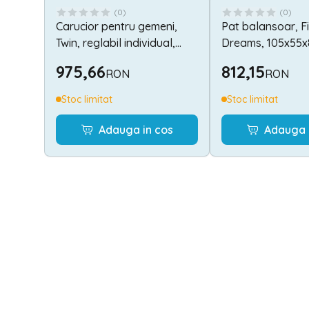
(
0
)
(
0
)
Carucior pentru gemeni,
Pat balansoar, Fi
Twin, reglabil individual,
Dreams, 105x55x
pana la 15 kg per copil,
transformabil, W
975,66
812,15
RON
RON
geanta pentru mama
Blue
inclusa, Grey
Stoc limitat
Stoc limitat
Adauga in cos
Adauga 