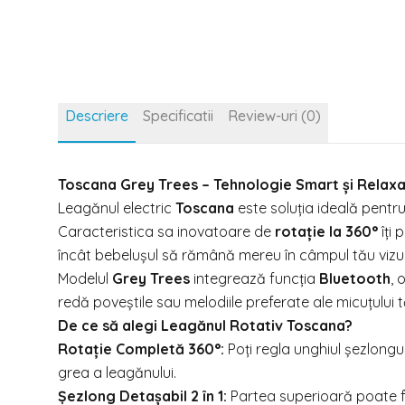
Descriere
Specificatii
Review-uri (0)
Toscana Grey Trees – Tehnologie Smart și Relax
Leagănul electric
Toscana
este soluția ideală pentru 
Caracteristica sa inovatoare de
rotație la 360°
îți 
încât bebelușul să rămână mereu în câmpul tău vizual
Modelul
Grey Trees
integrează funcția
Bluetooth
, 
redă poveștile sau melodiile preferate ale micuțului
De ce să alegi Leagănul Rotativ Toscana?
Rotație Completă 360°:
Poți regla unghiul șezlongul
grea a leagănului.
Șezlong Detașabil 2 în 1:
Partea superioară poate fi