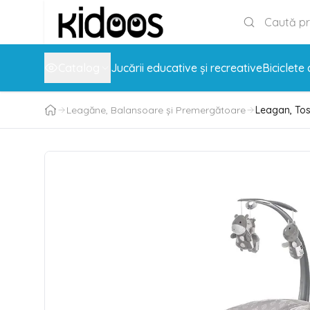
Catalog
Jucării educative și recreative
Biciclete 
Leagăne, Balansoare și Premergătoare
Leagan, Tos