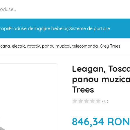
copii
Produse de îngrijire bebeluși
Sisteme de purtare
cana, electric, rotativ, panou muzical, telecomanda, Grey Trees
Leagan, Toscan
panou muzica
Trees
(
0
)
846,34 RON