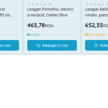
(
0
)
(
rst
Leagan Portofino, electric
Leagan Bella,
83 cm,
si muzical, Cameo Blue
rotativ, pan
hite Baby
Grey Trees
463,78
652,35
RON
R
In stoc
Stoc limitat
in cos
Adauga in cos
Ada