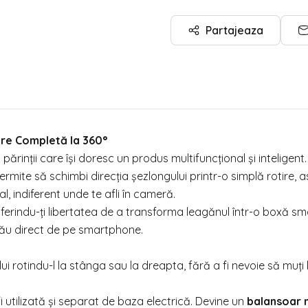
Partajeaza
are Completă la 360°
părinții care își doresc un produs multifuncțional și inteligent.
permite să schimbi direcția șezlongului printr-o simplă rotire, a
, indiferent unde te afli în cameră.
oferindu-ți libertatea de a transforma leagănul într-o boxă sm
 tău direct de pe smartphone.
ui rotindu-l la stânga sau la dreapta, fără a fi nevoie să muț
 utilizată și separat de baza electrică. Devine un
balansoar 