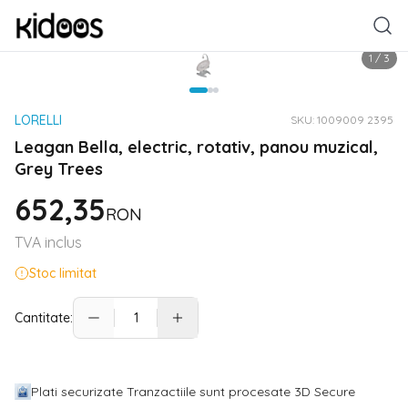
1
/
3
LORELLI
SKU:
1009009 2395
Leagan Bella, electric, rotativ, panou muzical,
Grey Trees
652,35
RON
TVA inclus
Stoc limitat
Cantitate:
Plati securizate Tranzactiile sunt procesate 3D Secure