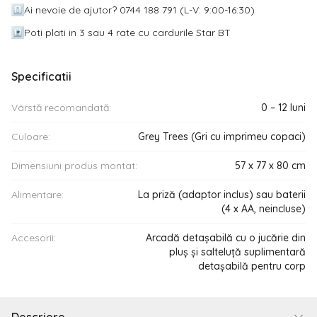
Ai nevoie de ajutor? 0744 188 791 (L-V: 9:00-16:30)
Poti plati in 3 sau 4 rate cu cardurile Star BT
Specificatii
Vârstă recomandată:
0 – 12 luni
Culoare:
Grey Trees (Gri cu imprimeu copaci)
Dimensiuni produs montat:
57 x 77 x 80 cm
Alimentare:
La priză (adaptor inclus) sau baterii
(4 x AA, neincluse)
Accesorii:
Arcadă detașabilă cu o jucărie din
pluș și salteluță suplimentară
detașabilă pentru corp