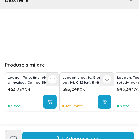
Descriere
Produse similare
Leagan Portofino, electric
Leagan electric, Siena,
Leagan, Tos
si muzical, Cameo Blue
potrivit 0-12 luni, 5 viteze
rotativ, pan
de leganare, senzor
telecomand
463,78
583,04
846,34
RON
RON
RO
inteligent de miscare,
Green Stars
telecomanda, panou
muzical, Graphite
In stoc
Stoc limitat
In stoc
Adauga in cos