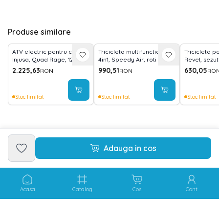
Produse similare
ATV electric pentru copii,
Tricicleta multifunctionala
Tricicleta pe
Injusa, Quad Rage, 12V,
4in1, Speedy Air, roti cu
Revel, sezut
model silentios, pornire cu
camera, scaun rotativ,
grade, 1-5 A
2.225,63
990,51
630,05
RON
RON
RO
cheie, frana electrica, 3
Ivory&Black
ani+
Stoc limitat
Stoc limitat
Stoc limitat
Adauga in cos
Acasa
Catalog
Cos
Cont