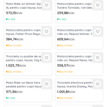
controlul vehiculului prin intermediul unei aplicații mobile de
Case de Joacă și Tobogane:
Accesorii de exterior rezistente
Moto Ride-on Winner Spidey
Motocicleta pentru copii Injusa,
către părinți.
la razele UV și intemperii, transformând curtea într-un parc de
XL pentru copii Injusa, licenta
Tundra Tornado, roti late, 18
Marvel Studios, Spiderman, 3
luni+, Roz
Ergonomie și Dezvoltare:
distracții privat.
De la tricicletele care evoluează
572,13
259,88
RON
RON
ani+, Rosu cu Albastru
odată cu vârsta copilului până la motocicletele fără pedale
In stoc
In stoc
(
ride-ons
), produsele Injusa sunt studiate ergonomic pentru a
susține dezvoltarea corectă a posturii și a echilibrului.
Motocicleta pentru copii,
Motocicleta pentru copii tip
Injusa, Fisher Price Rayo,
ride-on, Repsol Winner, fara
licenta oficiala, 18 luni+, Alb cu
pedale, stabila si rezistenta, 3
384,74
609,64
RON
RON
Verde
ani+, max. 50 kg
Stoc limitat
Stoc limitat
Tricicleta cu pozitie de somn
Motocicleta pentru copii tip
pentru copii, Injusa, City Max,
ride-on, Repsol Neox, fara
maner parental, cadru din
pedale, stabil si usor de
1.025,75
358,57
RON
RON
aluminiu, 8 luni+, Alb cu Negru
utilizat, 18-36 luni
Stoc limitat
Stoc limitat
Moto Ride-on Neox fara
Tricicleta electrica pentru copii
pedale pentru copii Injusa,
Injusa, licenta Disney, Paw
licenta Disney, Minnie Mouse,
Patrol, 6V, cu pedala de
371,36
1.001,81
RON
RON
18-36 luni, Roz
acceleratie, lumini frontale, 1-3
ani, Rosu cu Albastru
In stoc
Stoc limitat