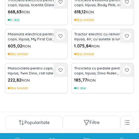
copii, Injusa, licenta Disney,
copii, Injusa, Body Pink, cu
Mickey Mouse, 6V, cu pedala
maner parental, include
668,63
618,12
RON
RON
de acceleratie, 1-3 ani, Rosu cu
rucsac, 10 luni+
Albastru
In stoc
Stoc limitat
Masinuta electrica pentru
Tractor electric cu remorca
copii, Injusa, My First Car, 6V, 2
Injusa, 6V, cu sunete si lumini,
Ani+
baterie si incarcator incluse, 1
605,02
1.075,84
RON
RON
an+, Verde
Stoc limitat
Stoc limitat
Motocicleta pentru copii,
Tricicleta cu pedale pentru
Injusa, Twin Dino, roti late din
copii, Injusa, Dino Rider,
plastic, 18 luni+
inspirata din desenele cu
222,82
185,77
RON
RON
dinozauri, 1-3 ani
Stoc limitat
In stoc
Popularitate
Filtre