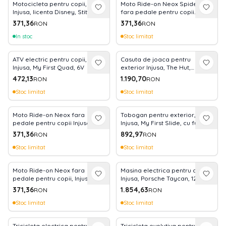
Motocicleta pentru copii,
Moto Ride-on Neox Spidey
Injusa, licenta Disney, Stitch, 18-
fara pedale pentru copii
36 luni
Injusa, licenta Marvel Studios,
371,36
371,36
RON
RON
Spiderman, 18 luni+, Rosu cu
Albastru
In stoc
Stoc limitat
ATV electric pentru copii,
Casuta de joaca pentru
Injusa, My First Quad, 6V
exterior Injusa, The Hut,
ferestre laterale rabatabile, 2
472,13
1.190,70
RON
RON
ani+, Albastru cu Verde
Stoc limitat
Stoc limitat
Moto Ride-on Neox fara
Tobogan pentru exterior,
pedale pentru copii Injusa,
Injusa, My First Slide, cu furtun
licenta Disney, Mickey Mouse,
de admisie apa, 2 ani+,
371,36
892,97
RON
RON
18-36 luni, Rosu cu Albastru
Albastru cu Galben
Stoc limitat
Stoc limitat
Moto Ride-on Neox fara
Masina electrica pentru copii
pedale pentru copii, Injusa,
Injusa, Porsche Taycan, 12V, 2
licenta Disney, Princess, 18-36
viteze, frana electrica, lumini
371,36
1.854,63
RON
RON
luni, Roz cu Verde
LED, radio, USB, telecomanda,
2 ani+
Stoc limitat
Stoc limitat
Tricicleta electrica pentru
Tricicleta evolutiva pentru