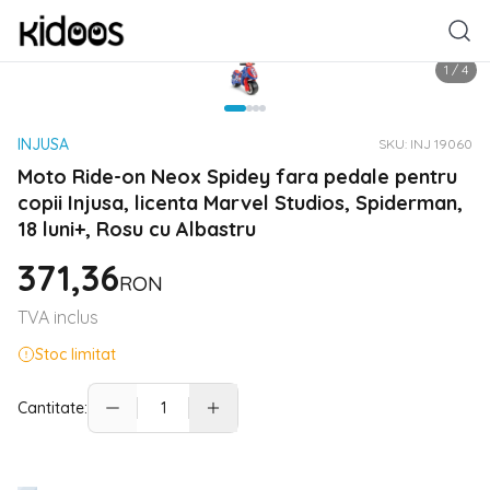
1
/
4
INJUSA
SKU:
INJ 19060
Moto Ride-on Neox Spidey fara pedale pentru
copii Injusa, licenta Marvel Studios, Spiderman,
18 luni+, Rosu cu Albastru
371,36
RON
TVA inclus
Stoc limitat
Cantitate: