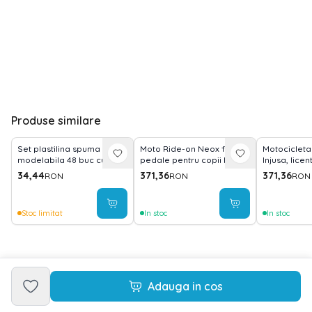
Produse similare
Set plastilina spuma
Moto Ride-on Neox fara
Motocicleta 
modelabila 48 buc cu 3
pedale pentru copii Injusa,
Injusa, lice
spatule incluse Kruzzel
licenta Disney, Minnie
Stitch, 18-36
34,44
371,36
371,36
RON
RON
RON
MY18256
Mouse, 18-36 luni, Roz
Stoc limitat
In stoc
In stoc
Adauga in cos