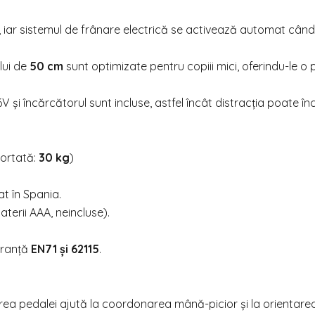
, iar sistemul de frânare electrică se activează automat cân
lui de
50 cm
sunt optimizate pentru copiii mici, oferindu-le o p
 și încărcătorul sunt incluse, astfel încât distracția poate î
ortată:
30 kg
)
at în Spania.
aterii AAA, neincluse).
uranță
EN71 și 62115
.
area pedalei ajută la coordonarea mână-picior și la orientarea