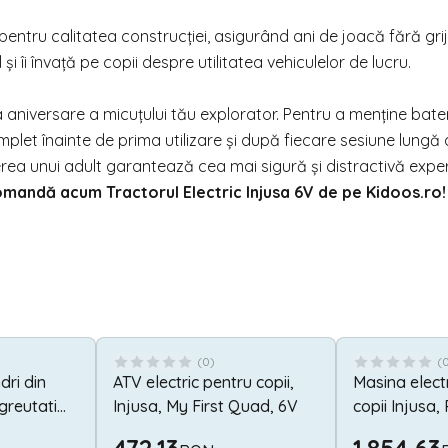
ntru calitatea construcției, asigurând ani de joacă fără griji
 îi învață pe copii despre utilitatea vehiculelor de lucru.
 aniversare a micuțului tău explorator. Pentru a menține bate
let înainte de prima utilizare și după fiecare sesiune lungă
erea unui adult garantează cea mai sigură și distractivă exper
omandă acum Tractorul Electric Injusa 6V de pe
Kidoos.ro
!
(
0
)
(
dri din
ATV electric pentru copii,
Masina elect
 greutati
Injusa, My First Quad, 6V
copii Injusa,
Taycan, 12V, 