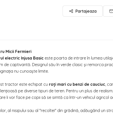
Partajeaza
ru Micii Fermieri
ul electric Injusa Basic
este poarta de intrare în lumea utilaj
m de captivantă. Designul său în verde clasic și remorca pract
aginația nu cunoaște limite.
est tractor este echipat cu
roți mari cu benzi de cauciuc
, ca
lențioasă pe diverse tipuri de teren. Pentru un plus de realism
re îi vor face pe copii să se simtă ca într-un vehicul agricol 
lor, al nisipului sau al "recoltei" din grădină, adăugând un str