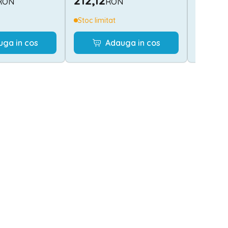
212,12
658,3
RON
RON
mini LED, radio,
muzica, Blue Petrol
anda, 2 ani+
Stoc limitat
Stoc lim
uga in cos
Adauga in cos