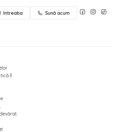
Intreaba
Sună acum
elor
ică îl
re
,
adevărat.
at