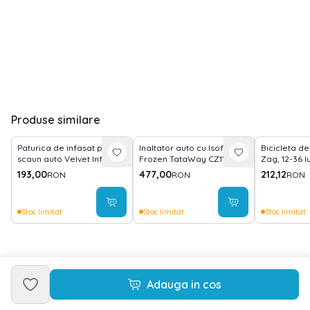
Produse similare
Paturica de infasat pentru
Inaltator auto cu Isofix
Bicicleta de
scaun auto Velvet Infantilo
Frozen TataWay CZ11193
Zag, 12-36 l
IF19109
reglabil 2 poz
193,00
477,00
212,12
RON
RON
RON
muzica, Gre
Stoc limitat
Stoc limitat
Stoc limitat
Adauga in cos