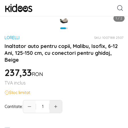
1
/
2
LORELLI
SKU:
1007188 2507
Inaltator auto pentru copii, Malibu, Isofix, 6-12
Ani, 125-150 cm, cu conectori pentru ghidaj,
Beige
237,33
RON
TVA inclus
Stoc limitat
Cantitate: