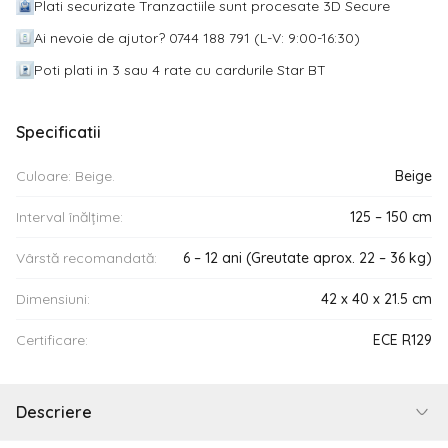
Plati securizate Tranzactiile sunt procesate 3D Secure
Ai nevoie de ajutor? 0744 188 791 (L-V: 9:00-16:30)
Poti plati in 3 sau 4 rate cu cardurile Star BT
Specificatii
Culoare: Beige.
Beige
Interval înălțime:
125 – 150 cm
Vârstă recomandată:
6 – 12 ani (Greutate aprox. 22 – 36 kg)
Dimensiuni:
42 x 40 x 21.5 cm
Certificare:
ECE R129
Descriere