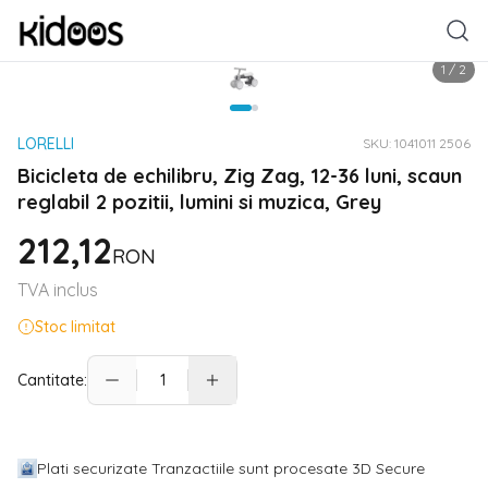
1
/
2
LORELLI
SKU:
1041011 2506
Bicicleta de echilibru, Zig Zag, 12-36 luni, scaun
reglabil 2 pozitii, lumini si muzica, Grey
212,12
RON
TVA inclus
Stoc limitat
Cantitate:
Plati securizate Tranzactiile sunt procesate 3D Secure