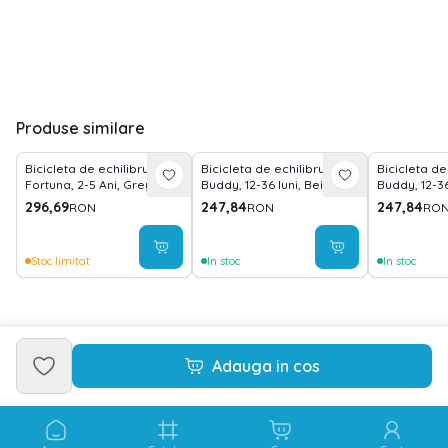
Produse similare
Bicicleta de echilibru,
Bicicleta de echilibru,
Bicicleta de
Fortuna, 2-5 Ani, Grey &
Buddy, 12-36 luni, Beige
Buddy, 12-36
Black
296,69
247,84
247,84
RON
RON
RO
Stoc limitat
In stoc
In stoc
Adauga in cos