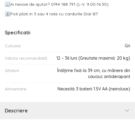
Ai nevoie de ajutor? 0744 188 791 (L-V: 9:00-16:30)
Poti plati in 3 sau 4 rate cu cardurile Star BT
Specificatii
Culoare:
Gri
Vârsta recomandată:
12 – 36 luni (Greutate maximă: 20 kg)
Ghidon:
Înălțime fixă la 39 cm, cu mânere din
cauciuc antiderapant
Alimentare:
Necesită 3 baterii 1.5V AA (neincluse)
Descriere