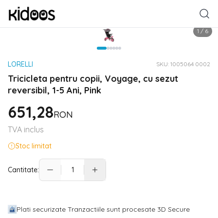
1
/
6
LORELLI
SKU:
1005064 0002
Tricicleta pentru copii, Voyage, cu sezut
reversibil, 1-5 Ani, Pink
651,28
RON
TVA inclus
Stoc limitat
Cantitate:
Plati securizate Tranzactiile sunt procesate 3D Secure