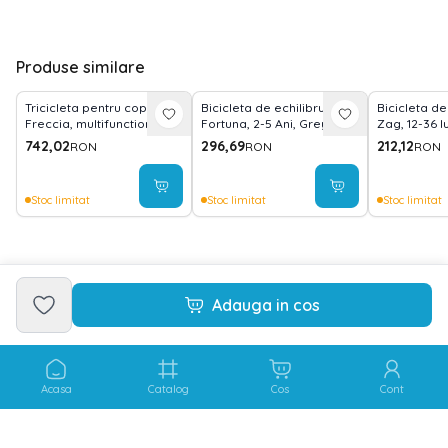
Produse similare
Tricicleta pentru copii,
Bicicleta de echilibru,
Bicicleta de
Freccia, multifunctionala,
Fortuna, 2-5 Ani, Grey &
Zag, 12-36 l
pliabila, sezut rotativ 360
Black
reglabil 2 poz
742,02
296,69
212,12
RON
RON
RON
grade, Beige
muzica, Gre
Stoc limitat
Stoc limitat
Stoc limitat
Adauga in cos
Acasa
Catalog
Cos
Cont