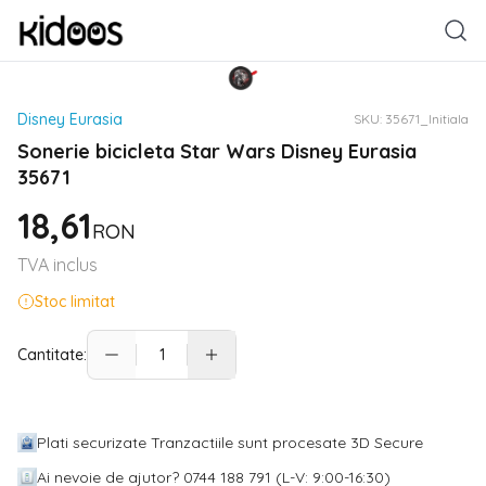
Disney Eurasia
SKU:
35671_Initiala
Sonerie bicicleta Star Wars Disney Eurasia
35671
18,61
RON
TVA inclus
Stoc limitat
Cantitate:
Plati securizate Tranzactiile sunt procesate 3D Secure
Ai nevoie de ajutor? 0744 188 791 (L-V: 9:00-16:30)