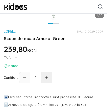
1
/
5
LORELLI
SKU:
1010029 0009
Scaun de masa Amaro, Green
239,80
RON
TVA inclus
In stoc
Cantitate:
Plati securizate Tranzactiile sunt procesate 3D Secure
Ai nevoie de ajutor? 0744 188 791 (L-V: 9:00-16:30)