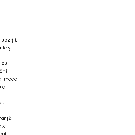
poziții,
ale și
 cu
ării
est model
u a
sau
ranță
te.
put