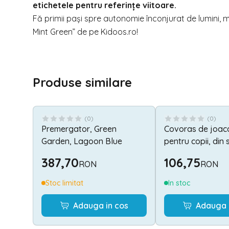
etichetele pentru referințe viitoare.
Fă primii pași spre autonomie înconjurat de lumini
Mint Green” de pe
Kidoos.ro
!
Produse similare
(
0
)
(
0
)
Premergator, Green
Covoras de joaca
Garden, Lagoon Blue
pentru copii, din
XPE, design cu d
387,70
106,75
RON
RON
pliabil, 120 x 180 
Buddies & Stars
Stoc limitat
In stoc
Adauga in cos
Adauga 