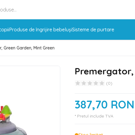
copii
Produse de îngrijire bebeluși
Sisteme de purtare
, Green Garden, Mint Green
Premergator,
(
0
)
387,70 RON
* Pretul include TVA