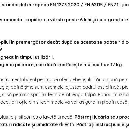
u standardul european EN 1273:2020 / EN 62115 / EN71
, ga
omandat copiilor cu vârsta peste 6 luni și cu o greutate
opilul în premergător decât după ce acesta se poate ridica
!
eat în timpul utilizării.
ngur în picioare, sau dacă cântărește mai mult de 12 kg.
nstrumentul ideal pentru a-i oferi bebelușului tău o nouă per
glaj pe înălțime sunt esențiale: ajustați cadrul astfel încât pic
v, ci să permită sprijinul ferm pe întreaga talpă. Panoul muzica
ea, iar roțile din silicon moale vă vor asigura liniștea în casă
lastic și silicon cu o lavetă umedă.
Păstrați jucăria sau pro
aturi ridicate și umiditate
directă.
Păstrați instrucțiunile și