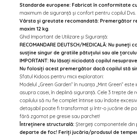
Standarde europene:
Fabricat în conformitate c
maximum de siguranță și confort pentru copilul Dvs.
Vârsta și greutate recomandată:
Premergător rec
maxim 12 kg
.
Ghid Important de Utilizare și Siguranță:
RECOMANDARE DEUTSCH/MEDICALĂ:
Nu puneți c
susține singur de gratiile pătuțului sau ale țarcului
IMPORTANT: Nu lăsați niciodată copilul nesupravegh
Nu folosiți acest premergător dacă copilul stă si
Sfatul Kidoos pentru micii exploratori:
Modelul „Green Garden” în nuanța „Mint Green” este i
asupra casei, în deplină siguranță. Cele 3 trepte de re
copilului să nu fie complet întinse sau îndoite excesi
detașabil poate fi transformat și într-o jucărie de pod
fără zgomot pe gresie sau parchet!
Întreținere structurală:
Ștergeți componentele din p
departe de foc! Feriți jucăria/produsul de temper