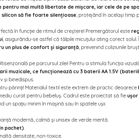
e pentru mai multă libertate de mișcare, iar cele de pe sp
n silicon să fie foarte silențioase
, protejând în același timp 
ectă în funcție de ritmul de creștere! Premergătorul este
reg
ui
, asigurându-se astfel că tălpile micuțului ating corect solul. Î
u un plus de confort și siguranță
, prevenind coliziunile bruș
tisenzorială pe parcursul zilei! Pentru a stimula funcția vizuală
carii muzicale, ce funcționează cu 3 baterii AA 1.5V (baterii
v și binedispus.
 părinți! Materialul textil este extrem de practic deoarece
mediu curat pentru bebeluș. Cadrul este proiectat să fie
ușor 
d un spațiu minim în mașină sau în spatele ușii.
uanță modernă, calmă și unisex de verde mentă.
 în pachet)
.
 înaltă densitate, non-toxice.