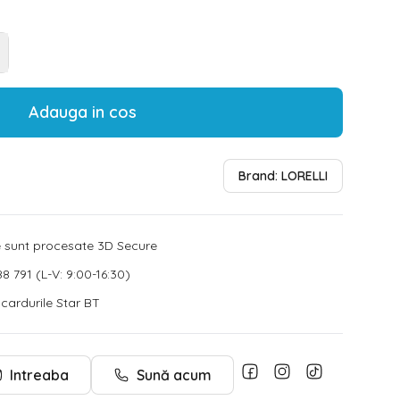
Adauga in cos
Brand:
LORELLI
le sunt procesate 3D Secure
8 791 (L-V: 9:00-16:30)
u cardurile Star BT
Intreaba
Sună acum