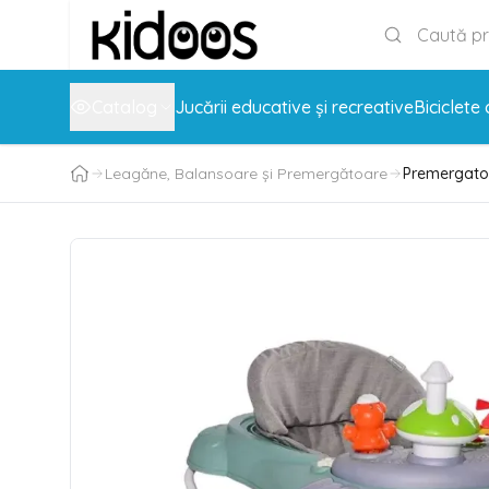
Catalog
Jucării educative și recreative
Biciclete 
Leagăne, Balansoare și Premergătoare
Premergator