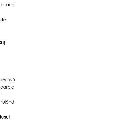
rantând
 de
 și
spectivă
ioarele
l
, rulând
dusul