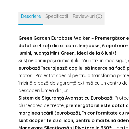
Descriere
Specificatii
Review-uri (0)
Green Garden Eurobase Walker – Premergător evolut
dotat cu 4 roți din silicon silențioase, 6 opritoar
lumini, nuanță Mint Green, ideal de la 6 luni+!
Susține primii pași ai micuțului tău într-un mod sigur, d
eurobază încurajează copilul să încerce să facă pr
motorii. Proiectat special pentru a transforma prime
îmbină o bază de siguranță extinsă cu un centru de act
descoperi lumea din jur.
Sistem de Siguranță Avansat cu Eurobază:
Protecț
alunecarea pe trepte,
premergătorul este dotat cu 
marginea scării (eurobază), în conformitate cu 
sunt acoperite cu silicon, pentru o mai bună ader
Manevrare Silențioasă și Pivotare la 360°:
Liberta