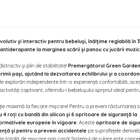
iv și interactiv pentru bebeluși, înălțime reglabilă în 3 
e antiderapante la marginea scării și panou cu jucării muzic
istractiv și plin de stabilitate!
Premergătorul Green Garden
imii pași, ajutând la dezvoltarea echilibrului și a coordon
le explorări independente într-o experiență confortabilă, ac
ivități captivant, oferindu-i bebelușului sprijinul ideal pentr
ie maximă la fiecare mișcare! Pentru a preveni răsturnarea 
4 roți cu bandă din silicon și 6 opritoare de siguranță la
normativele europene în vigoare
. Aceste
opritoare de sigu
ență și pentru a preveni accidentele
pe suprafețele denivela
te totală de mișcare prin casă! Sistemul de rulare este conce