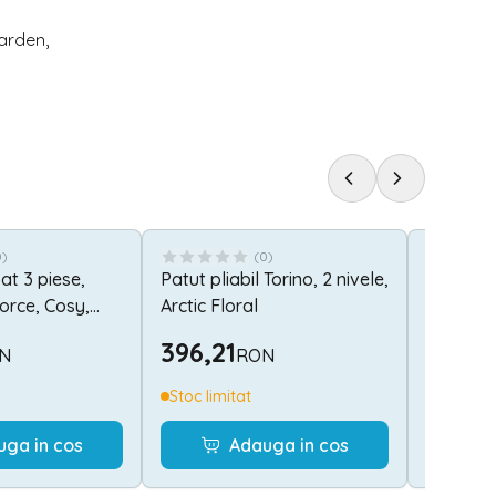
arden,
0
)
(
0
)
pat 3 piese,
Patut pliabil Torino, 2 nivele,
Patut pli
orce, Cosy,
Arctic Floral
nivel, G
s Blue
396,21
362,4
N
RON
Stoc limitat
Stoc lim
uga in cos
Adauga in cos