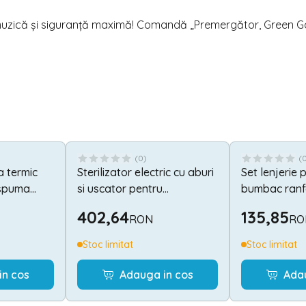
, muzică și siguranță maximă! Comandă „Premergător, Green G
(
0
)
(
 termic
Sterilizator electric cu aburi
Set lenjerie 
 spuma
si uscator pentru
bumbac ranf
oua fete,
biberoane, Lorelli
Moon & Star
402,64
135,85
RON
RO
cm,
Stoc limitat
Stoc limitat
in cos
Adauga in cos
Ada