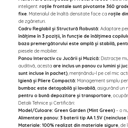
inteligent:
roțile frontale sunt pivotante 360 grad
fixe
. Materialul de înaltă densitate face ca
roțile di
de zgârieturi.
Cadru Reglabil și Structură Robustă:
Adaptare perf
înălțime în 3 poziții, în funcție de înălțimea copilul
baza premergătorului este amplă și stabilă, pentr
piesele de mobilier.
Panou Interactiv cu Jucării și Muzică:
Distracție mul
auditivă, acesta
are inclus un panou cu lumini și ju
sunt incluse în pachet)
, menținându-l pe cel mic acti
Igienă și Pliere Compactă:
Management simplu pentru
bumbac este detașabilă și lavabilă
, asigurând un 
pentru o bună depozitare și transportare
, ocupân
Detalii Tehnice și Certificări:
Model/Culoare:
Green Garden (Mint Green)
– o n
Alimentare panou:
3 baterii tip AA 1.5V (neincluse
Materiale:
100% realizat din materiale sigure
, de