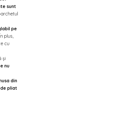
ate sunt
parchetul
labil pe
n plus,
te cu
 și
le nu
husa din
de pliat