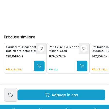
Produse similare
Carusel muzical pentru
Patut 2 in 1 Co Sleeper,
Pat balansoa
pat, cu proiector si sunete,
Milano, Grey
Dreams, 10
Happy Animals Blue
transformab
128,84
874,57
812,15
RON
RON
RON
Blue
Stoc limitat
In stoc
Stoc limitat
Adauga in cos