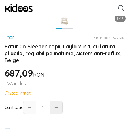
1
/
7
LORELLI
SKU:
1008074 2607
Patut Co Sleeper copii, Layla 2 in 1, cu latura
pliabila, reglabil pe inaltime, sistem anti-reflux,
Beige
687,09
RON
TVA inclus
Stoc limitat
Cantitate: