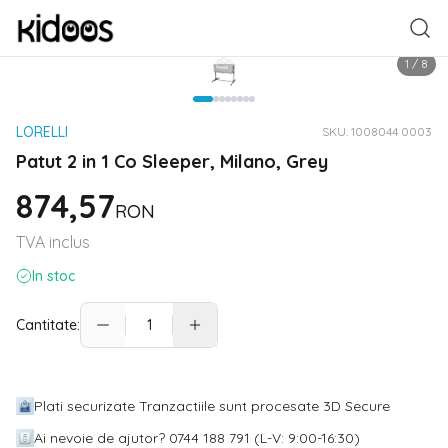
1
/
8
LORELLI
SKU:
1008044 0003
Patut 2 in 1 Co Sleeper, Milano, Grey
874,57
RON
TVA inclus
In stoc
Cantitate:
Plati securizate Tranzactiile sunt procesate 3D Secure
Ai nevoie de ajutor? 0744 188 791 (L-V: 9:00-16:30)