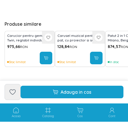
Produse similare
Carucior pentru gemeni,
Carusel muzical pentru
Patut 2 in 1
Twin, reglabil individual,
pat, cu proiector si sunete,
Milano, Bei
pana la 15 kg per copil,
Happy Animals Blue
975,66
128,84
874,57
RON
RON
RO
geanta pentru mama
inclusa, Grey
Stoc limitat
Stoc limitat
In stoc
Adauga in cos
Acasa
Catalog
Cos
Cont