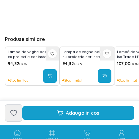
Produse similare
Lampa de veghe bebelusi,
Lampa de veghe bebelusi,
Lampă de v
cu proiectie cer instelat si
cu proiectie cer instelat si
Iso Trade 
melodii, Pink Elephant
melodii, Deer
94,32
94,32
107,00
RON
RON
RON
Stoc limitat
Stoc limitat
Stoc limitat
Adauga in cos