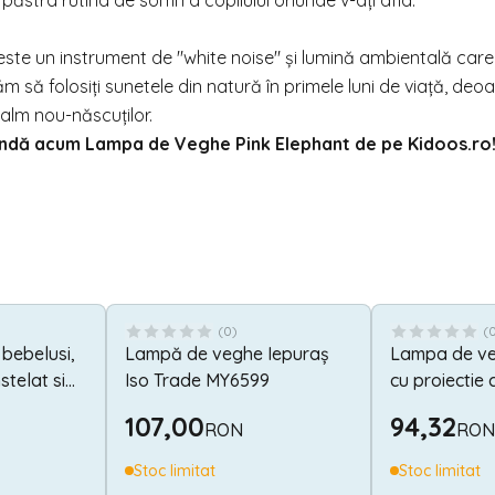
 păstra rutina de somn a copilului oriunde v-ați afla.
ste un instrument de "white noise" și lumină ambientală care
m să folosiți sunetele din natură în primele luni de viață, deo
calm nou-născuților.
andă acum Lampa de Veghe Pink Elephant de pe
Kidoos.ro
(
0
)
(
bebelusi,
Lampă de veghe Iepuraș
Lampa de ve
stelat si
Iso Trade MY6599
cu proiectie c
melodii, Sle
107,00
94,32
RON
RON
Stoc limitat
Stoc limitat