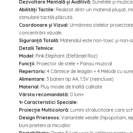
Dezvoltare Mentală și Auditivă:
Sunetele și muzica
Abilități Tactile:
Realizat dintr-un material plușat, mo
stimulare tactilă plăcută.
Coordonare și Vizual:
Urmărirea stelelor proiectat
concentrării vizuale.
Siguranță Totală:
Materialul este non-toxic și non-al
Detalii Tehnice:
Model:
Pink Elephant (Elefănțel Roz)
Funcții:
Proiector de stele + Panou muzical
Repertoriu:
4 Cântece de leagăn + 4 Melodii cu sune
Alimentare:
3 baterii tip AA, 1.5V (neincluse)
Material:
Pluș moale de înaltă calitate
Vârsta recomandată:
0 luni+
✨ Caracteristici Speciale:
Proiecție Multicoloră:
Lumini stralucitoare care s
Design Prietenos:
Variantele vesele (hipopotam, ie
buni prieteni ai micuților.