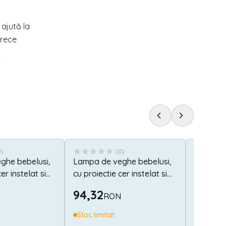
 ajută la
arece
!
0
)
(
0
)
ghe bebelusi,
Lampa de veghe bebelusi,
Carucior
er instelat si
cu proiectie cer instelat si
Twin, reg
eping Elephant
melodii, Dog
pana la 
94,32
975,6
RON
geanta 
inclusa,
Stoc limitat
Stoc lim