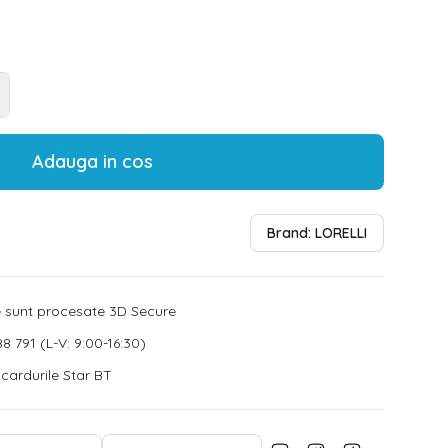
Adauga in cos
Brand:
LORELLI
le sunt procesate 3D Secure
8 791 (L-V: 9:00-16:30)
u cardurile Star BT