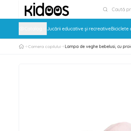
Catalog
Jucării educative și recreative
Biciclete 
Camera copilului
Lampa de veghe bebelusi, cu proiec