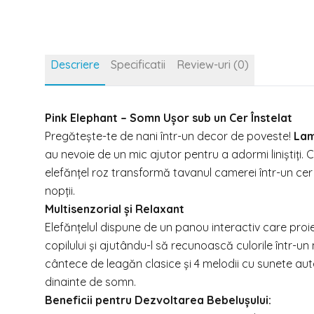
Descriere
Specificatii
Review-uri (0)
Pink Elephant – Somn Ușor sub un Cer Înstelat
Pregătește-te de nani într-un decor de poveste!
Lam
au nevoie de un mic ajutor pentru a adormi liniștiți
elefănțel roz transformă tavanul camerei într-un cer 
nopții.
Multisenzorial și Relaxant
Elefănțelul dispune de un panou interactiv care proiect
copilului și ajutându-l să recunoască culorile într-
cântece de leagăn clasice și 4 melodii cu sunete aut
dinainte de somn.
Beneficii pentru Dezvoltarea Bebelușului: