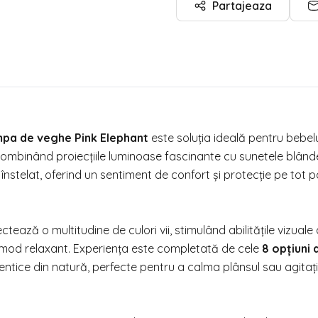
Partajeaza
pa de veghe Pink Elephant
este soluția ideală pentru bebelu
. Combinând proiecțiile luminoase fascinante cu sunetele blând
înstelat, oferind un sentiment de confort și protecție pe tot p
ează o multitudine de culori vii, stimulând abilitățile vizuale 
un mod relaxant. Experiența este completată de cele
8 opțiuni 
entice din natură, perfecte pentru a calma plânsul sau agitaț