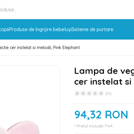
copii
Produse de îngrijire bebeluși
Sisteme de purtare
tie cer instelat si melodii, Pink Elephant
Lampa de vegh
cer instelat s
(
0
)
94,32 RON
* Pretul include TVA