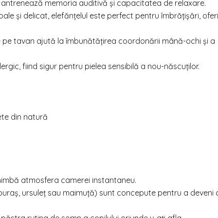
 antrenează memoria auditivă și capacitatea de relaxare.
ale și delicat, elefănțelul este perfect pentru îmbrățișări, ofer
e pe tavan ajută la îmbunătățirea coordonării mână-ochi și a
ergic, fiind sigur pentru pielea sensibilă a nou-născuților.
te din natură
chimbă atmosfera camerei instantaneu.
puraș, ursuleț sau maimuță) sunt concepute pentru a deveni 