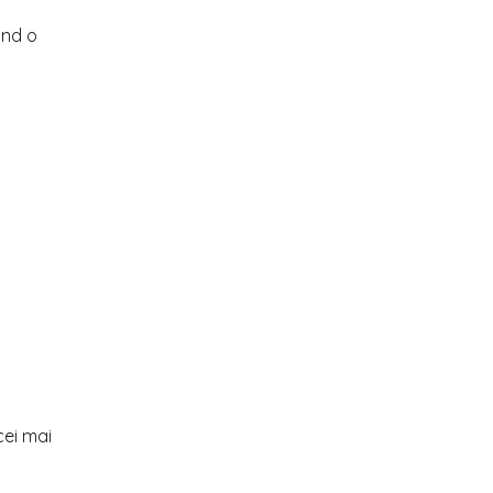
ind o
cei mai