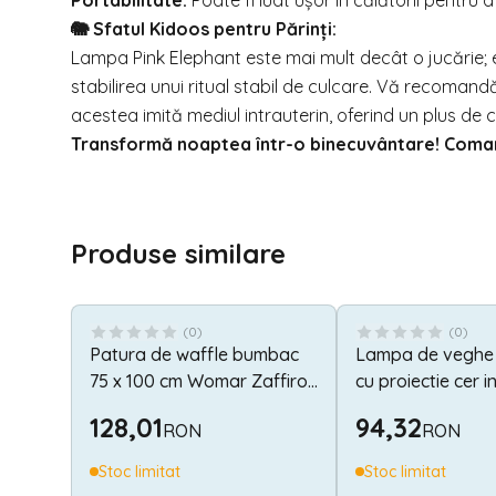
Portabilitate:
Poate fi luat ușor în călătorii pentru a
🐘 Sfatul Kidoos pentru Părinți:
Lampa Pink Elephant este mai mult decât o jucărie; e
stabilirea unui ritual stabil de culcare. Vă recomandă
acestea imită mediul intrauterin, oferind un plus de 
Transformă noaptea într-o binecuvântare! Com
Produse similare
(
0
)
(
0
)
Patura de waffle bumbac
Lampa de veghe 
75 x 100 cm Womar Zaffiro
cu proiectie cer in
AN-3ZKV-012
melodii, Deer
128,01
94,32
RON
RON
Stoc limitat
Stoc limitat