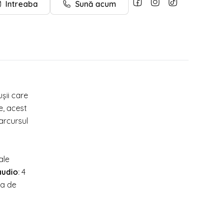
Intreaba
Sună acum
șii care
e, acest
arcursul
ale
audio
: 4
ia de