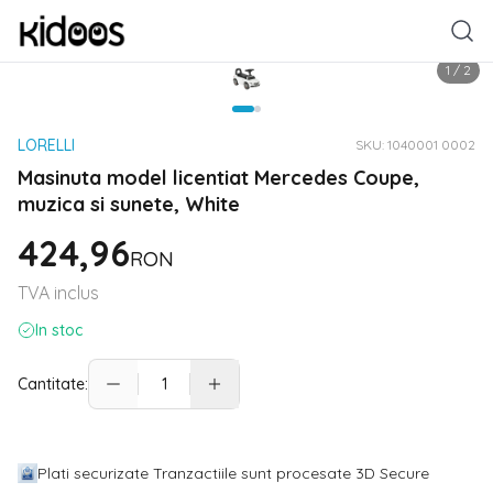
1
/
2
LORELLI
SKU:
1040001 0002
Masinuta model licentiat Mercedes Coupe,
muzica si sunete, White
424,96
RON
TVA inclus
In stoc
Cantitate:
Plati securizate Tranzactiile sunt procesate 3D Secure