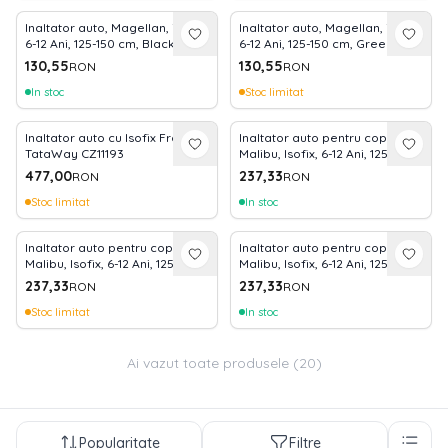
Inaltator auto, Magellan, i-Size,
Inaltator auto, Magellan, i-Size,
6-12 Ani, 125-150 cm, Black
6-12 Ani, 125-150 cm, Green Pine
Jasper
130,55
130,55
RON
RON
In stoc
Stoc limitat
Inaltator auto cu Isofix Frozen
Inaltator auto pentru copii,
TataWay CZ11193
Malibu, Isofix, 6-12 Ani, 125-150
cm, cu conectori pentru ghidaj,
477,00
237,33
RON
RON
Grey
Stoc limitat
In stoc
Inaltator auto pentru copii,
Inaltator auto pentru copii,
Malibu, Isofix, 6-12 Ani, 125-150
Malibu, Isofix, 6-12 Ani, 125-150
cm, cu conectori pentru ghidaj,
cm, cu conectori pentru ghidaj,
237,33
237,33
RON
RON
Beige
Black
Stoc limitat
In stoc
Ai vazut toate produsele (
20
)
Popularitate
Filtre