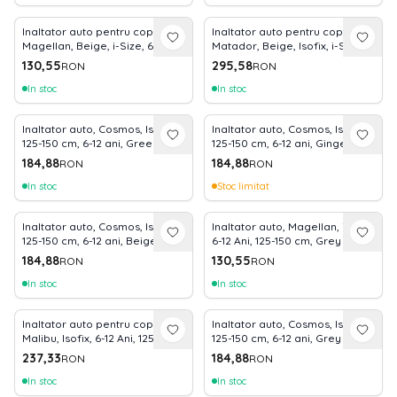
Inaltator auto pentru copii,
Inaltator auto pentru copii,
Magellan, Beige, i-Size, 6-12
Matador, Beige, Isofix, i-Size,
ani, 125-150 cm, certificat R129
6-12 ani, 125-150 cm, certificat
130,55
295,58
RON
RON
R129
In stoc
In stoc
Inaltator auto, Cosmos, Isofix,
Inaltator auto, Cosmos, Isofix,
125-150 cm, 6-12 ani, Green
125-150 cm, 6-12 ani, Ginger
184,88
184,88
RON
RON
In stoc
Stoc limitat
Inaltator auto, Cosmos, Isofix,
Inaltator auto, Magellan, i-Size,
125-150 cm, 6-12 ani, Beige
6-12 Ani, 125-150 cm, Grey
184,88
130,55
RON
RON
In stoc
In stoc
Inaltator auto pentru copii,
Inaltator auto, Cosmos, Isofix,
Malibu, Isofix, 6-12 Ani, 125-150
125-150 cm, 6-12 ani, Grey
cm, cu conectori pentru ghidaj,
Jasper
237,33
184,88
RON
RON
Green
In stoc
In stoc