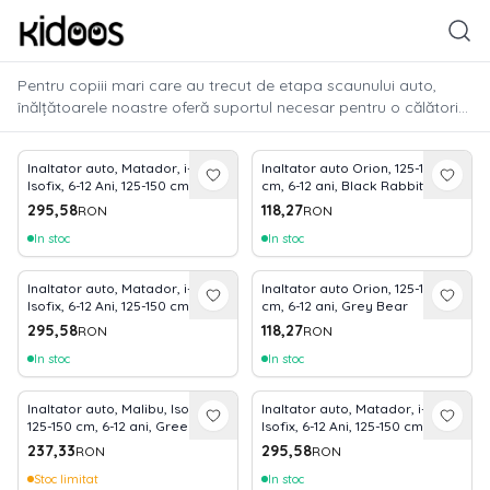
Pentru copiii mari care au trecut de etapa scaunului auto,
înălțătoarele noastre oferă suportul necesar pentru o călătorie
sigură. Modelele din gama Kidoos, precum cele certificate
i-
Size
, asigură ridicarea copilului la înălțimea optimă pentru ca
Inaltator auto, Matador, i-Size
Inaltator auto Orion, 125-150
centura mașinii să fie poziționată corect peste umăr și bazin.
Isofix, 6-12 Ani, 125-150 cm,
cm, 6-12 ani, Black Rabbit
Sunt ușoare, portabile și dotate cu cotiere confortabile, fiind
Black Jasper
295,58
118,27
RON
RON
perfecte pentru utilizarea zilnică.
In stoc
In stoc
Inaltator auto, Matador, i-Size
Inaltator auto Orion, 125-150
Isofix, 6-12 Ani, 125-150 cm,
cm, 6-12 ani, Grey Bear
Grey
295,58
118,27
RON
RON
In stoc
In stoc
Inaltator auto, Malibu, Isofix,
Inaltator auto, Matador, i-Size
125-150 cm, 6-12 ani, Green
Isofix, 6-12 Ani, 125-150 cm,
Green Pine
237,33
295,58
RON
RON
Stoc limitat
In stoc