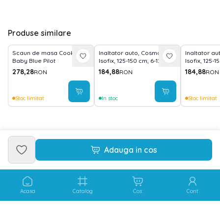
Produse similare
Scaun de masa Cookie,
Inaltator auto, Cosmos,
Inaltator au
Baby Blue Pilot
Isofix, 125-150 cm, 6-12 ani,
Isofix, 125-1
Green
Ginger
278,28
184,88
184,88
RON
RON
RON
Stoc limitat
In stoc
Stoc limitat
Adauga in cos
Acasa
Catalog
Cos
Cont