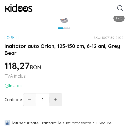
1
/
5
LORELLI
SKU:
1007189 2402
Inaltator auto Orion, 125-150 cm, 6-12 ani, Grey
Bear
118,27
RON
TVA inclus
In stoc
Cantitate:
Plati securizate Tranzactiile sunt procesate 3D Secure