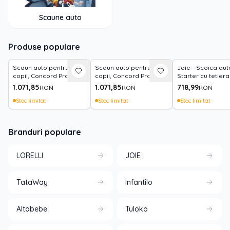
Scaune auto
Produse populare
Scaun auto pentru
Scaun auto pentru
Joie - Scoica auto
copii, Concord Pro,
copii, Concord Pro,
Starter cu tetiera
Isofix, picior de sprijin,
Isofix, picior de sprijin,
reglabila, 40-75 
1.071,85
1.071,85
718,99
RON
RON
RON
rotativ 360, cu perna de
rotativ 360, cu perna de
Sandstone, certif
calatorie, 40-150 cm, 0
calatorie, 40-150 cm, 0
R129
Stoc limitat
Stoc limitat
Stoc limitat
luni-12 ani, Pink
luni-12 ani, Blue
Branduri populare
LORELLI
JOIE
TataWay
Infantilo
Altabebe
Tuloko