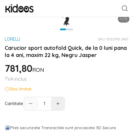
1
/
5
LORELLI
SKU:
1002193 2401
Carucior sport autofold Quick, de la 0 luni pana
la 4 ani, maxim 22 kg, Negru Jasper
781,80
RON
TVA inclus
Stoc limitat
Cantitate:
Plati securizate Tranzactiile sunt procesate 3D Secure