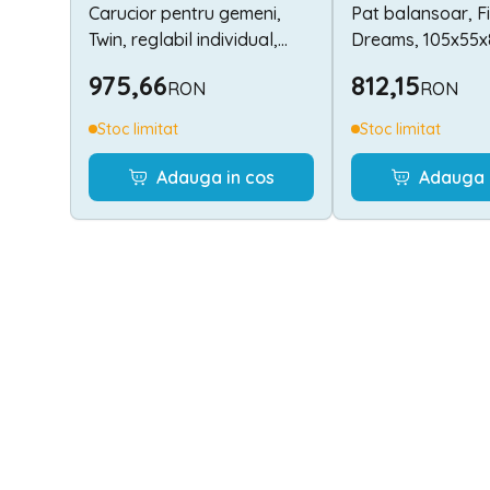
Carucior pentru gemeni,
Pat balansoar, Fi
Twin, reglabil individual,
Dreams, 105x55x
pana la 15 kg per copil,
transformabil, W
975,66
812,15
RON
RON
geanta pentru mama
Blue
inclusa, Grey
Stoc limitat
Stoc limitat
Adauga in cos
Adauga 