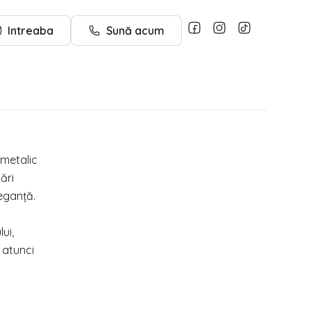
Intreaba
Sună acum
metalic
ări
leganță.
ui,
 atunci