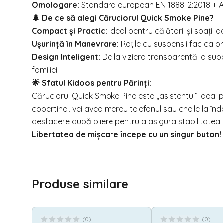
Omologare:
Standard european EN 1888-2:2018 + A
🌲 De ce să alegi Căruciorul Quick Smoke Pine?
Compact și Practic:
Ideal pentru călătorii și spații
Ușurință în Manevrare:
Roțile cu suspensii fac ca or
Design Inteligent:
De la viziera transparentă la supo
familiei.
🌟 Sfatul Kidoos pentru Părinți:
Căruciorul Quick Smoke Pine este „asistentul” ideal 
copertinei, vei avea mereu telefonul sau cheile la î
desfacere după pliere pentru a asigura stabilitatea c
Libertatea de mișcare începe cu un singur buto
Produse similare
(
0
)
(
0
)