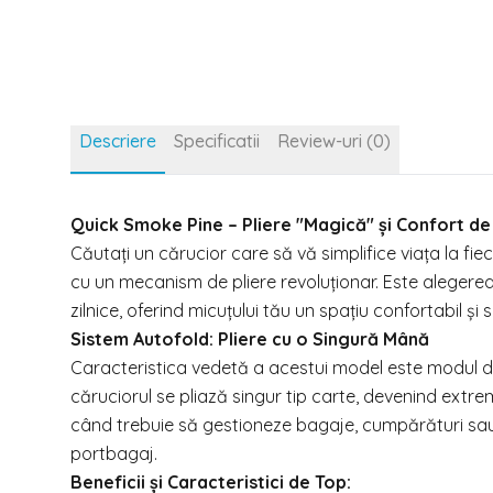
Descriere
Specificatii
Review-uri (0)
Quick Smoke Pine – Pliere "Magică" și Confort de 
Căutați un cărucior care să vă simplifice viața la fi
cu un mecanism de pliere revoluționar. Este alegerea
zilnice, oferind micuțului tău un spațiu confortabil ș
Sistem Autofold: Pliere cu o Singură Mână
Caracteristica vedetă a acestui model este modul 
căruciorul se pliază singur tip carte, devenind extr
când trebuie să gestioneze bagaje, cumpărături sau s
portbagaj.
Beneficii și Caracteristici de Top: