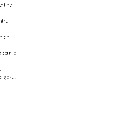
ertina
ntru
oment,
șocurile
.
b șezut.