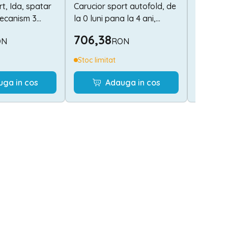
t, Ida, spatar
Carucior sport autofold, de
Carucior
mecanism 3
la 0 luni pana la 4 ani,
nascut, F
maxim 22 kg, protectie UV,
pana la 
706,38
563,4
ON
RON
Minori, Opal Green
Stoc limitat
Stoc lim
uga in cos
Adauga in cos