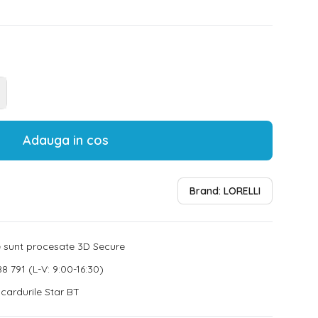
Adauga in cos
Brand:
LORELLI
le sunt procesate 3D Secure
8 791 (L-V: 9:00-16:30)
u cardurile Star BT