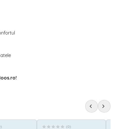
onfortul
patele
doos.ro
!
0
)
(
0
)