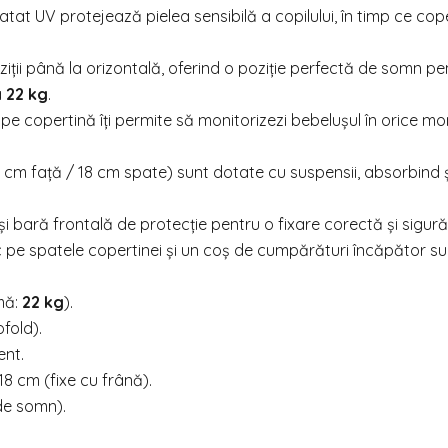
atat UV protejează pielea sensibilă a copilului, în timp ce cop
iții până la orizontală, oferind o poziție perfectă de somn pe
a
22 kg
.
pe copertină îți permite să monitorizezi bebelușul în orice m
 cm față / 18 cm spate) sunt dotate cu suspensii, absorbind 
și bară frontală de protecție pentru o fixare corectă și sigură
 pe spatele copertinei și un coș de cumpărături încăpător su
mă:
22 kg
).
fold).
ent.
8 cm (fixe cu frână).
 de somn).