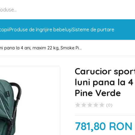
copii
Produse de îngrijire bebeluși
Sisteme de purtare
ni pana la 4 ani, maxim 22 kg, Smoke Pi...
Carucior spor
luni pana la 
Pine Verde
(
0
)
781,80 RON