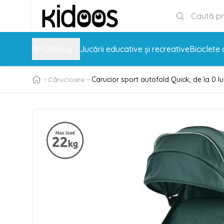
Catalog
Jucării educative și recreative
Biciclete 
Cărucioare
Carucior sport autofold Quick, de la 0 lu