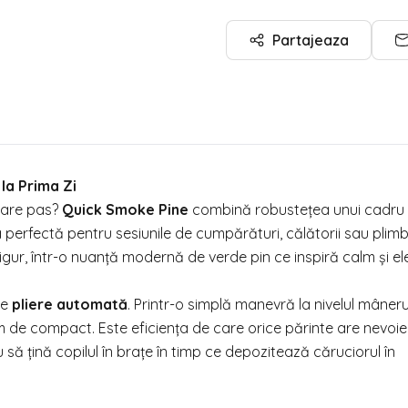
Partajeaza
la Prima Zi
ecare pas?
Quick Smoke Pine
combină robustețea unui cadru 
 perfectă pentru sesiunile de cumpărături, călătorii sau plimb
i sigur, într-o nuanță modernă de verde pin ce inspiră calm și e
de
pliere automată
. Printr-o simplă manevră la nivelul mânerul
em de compact. Este eficiența de care orice părinte are nevoie
ă țină copilul în brațe în timp ce depozitează căruciorul în