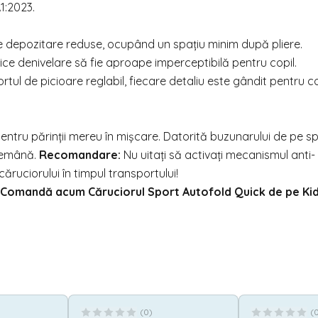
1:2023.
 de depozitare reduse, ocupând un spațiu minim după pliere.
ice denivelare să fie aproape imperceptibilă pentru copil.
rtul de picioare reglabil, fiecare detaliu este gândit pentru c
pentru părinții mereu în mișcare. Datorită buzunarului de pe s
ndemână.
Recomandare:
Nu uitați să activați mecanismul anti-
ăruciorului în timpul transportului!
n! Comandă acum Căruciorul Sport Autofold Quick de pe
Ki
(
0
)
(