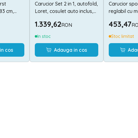
rst
Carucior Set 2 in 1, autofold,
Carucior spor
83 cm,
Loret, cosulet auto inclus,
reglabil cu 
hite Baby
pana la 22 kg, Grey
pozitii, Beige
1.339,62
453,47
RON
R
In stoc
Stoc limitat
in cos
Adauga in cos
Ada