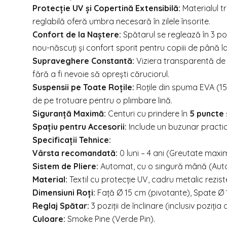
Protecție UV și Copertină Extensibilă:
Materialul tr
reglabilă oferă umbra necesară în zilele însorite.
Confort de la Naștere:
Spătarul se reglează în 3 poz
nou-născuți și confort sporit pentru copiii de până l
Supraveghere Constantă:
Viziera transparentă de 
fără a fi nevoie să oprești căruciorul.
Suspensii pe Toate Roțile:
Roțile din spuma EVA (15
de pe trotuare pentru o plimbare lină.
Siguranță Maximă:
Centuri cu prindere în
5 puncte
Spațiu pentru Accesorii:
Include un buzunar practic
Specificații Tehnice:
Vârsta recomandată:
0 luni – 4 ani (Greutate maxi
Sistem de Pliere:
Automat, cu o singură mână (Auto
Material:
Textil cu protecție UV, cadru metalic rezist
Dimensiuni Roți:
Față Ø 15 cm (pivotante), Spate Ø 1
Reglaj Spătar:
3 poziții de înclinare (inclusiv poziția
Culoare:
Smoke Pine (Verde Pin).