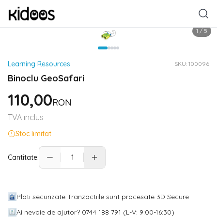
1
/
5
Learning Resources
SKU:
100096
Binoclu GeoSafari
110,00
RON
TVA inclus
Stoc limitat
Cantitate:
Plati securizate Tranzactiile sunt procesate 3D Secure
Ai nevoie de ajutor? 0744 188 791 (L-V: 9:00-16:30)