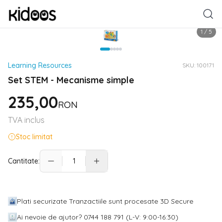
1
/
5
Learning Resources
SKU:
100171
Set STEM - Mecanisme simple
235,00
RON
TVA inclus
Stoc limitat
Cantitate:
Plati securizate Tranzactiile sunt procesate 3D Secure
Ai nevoie de ajutor? 0744 188 791 (L-V: 9:00-16:30)