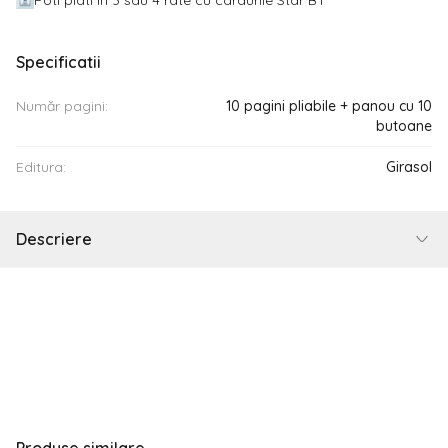
Poti plati in 3 sau 4 rate cu cardurile Star BT
Specificatii
Număr pagini:
10 pagini pliabile + panou cu 10
butoane
Editura:
Girasol
Descriere