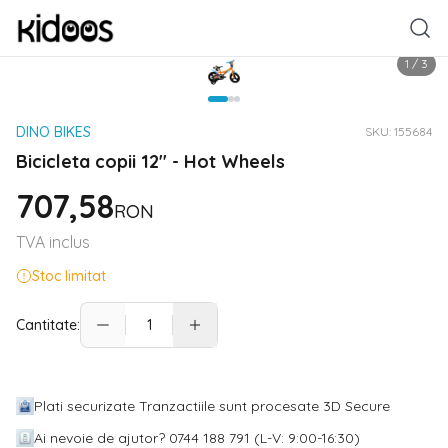
1
/
3
DINO BIKES
SKU:
155684
Bicicleta copii 12'' - Hot Wheels
707,58
RON
TVA inclus
Stoc limitat
Cantitate:
Plati securizate Tranzactiile sunt procesate 3D Secure
Ai nevoie de ajutor? 0744 188 791 (L-V: 9:00-16:30)