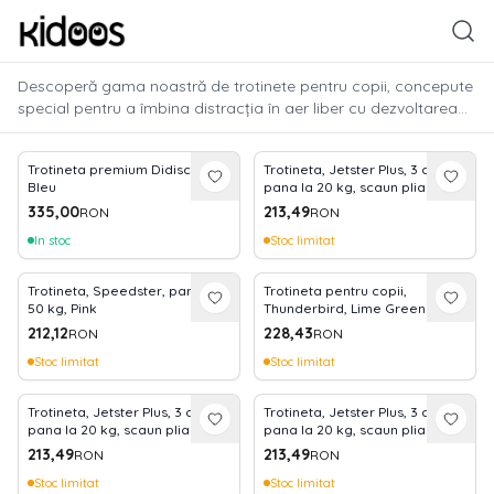
Descoperă gama noastră de trotinete pentru copii, concepute
special pentru a îmbina distracția în aer liber cu dezvoltarea
echilibrului și a coordonării. De la modele cu trei roți pentru
stabilitate maximă, ideale pentru începători, până la variante
Trotineta premium Didiscoot -
Trotineta, Jetster Plus, 3 ani+,
agile cu două roți pentru micii experți, fiecare produs
Bleu
pana la 20 kg, scaun pliabil si
garantează siguranță și rezistență. Alege o trotinetă
reglabil 4 pozitii, roti PU cu
335,00
213,49
RON
RON
ergonomică și durabilă care să transforme fiecare plimbare
luminite, Blue
într-o aventură plină de energie!
In stoc
Stoc limitat
Trotineta, Speedster, pana la
Trotineta pentru copii,
50 kg, Pink
Thunderbird, Lime Green
212,12
228,43
RON
RON
Stoc limitat
Stoc limitat
Trotineta, Jetster Plus, 3 ani+,
Trotineta, Jetster Plus, 3 ani+,
pana la 20 kg, scaun pliabil si
pana la 20 kg, scaun pliabil si
reglabil 4 pozitii, roti PU cu
reglabil 4 pozitii, roti PU cu
213,49
213,49
RON
RON
luminite, Pink
luminite, Green
Stoc limitat
Stoc limitat