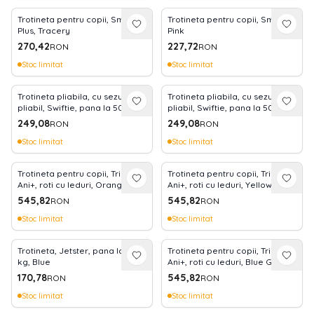
Trotineta pentru copii, Smart
Trotineta pentru copii, Smart,
Plus, Tracery
Pink
270,42
227,72
RON
RON
Stoc limitat
Stoc limitat
Trotineta pliabila, cu sezut
Trotineta pliabila, cu sezut
pliabil, Swiftie, pana la 50 kg,
pliabil, Swiftie, pana la 50 kg,
Pink
Blue
249,08
249,08
RON
RON
Stoc limitat
Stoc limitat
Trotineta pentru copii, Trio, 3
Trotineta pentru copii, Trio, 3
Ani+, roti cu leduri, Orange
Ani+, roti cu leduri, Yellow
545,82
545,82
RON
RON
Stoc limitat
Stoc limitat
Trotineta, Jetster, pana la 20
Trotineta pentru copii, Trio, 3
kg, Blue
Ani+, roti cu leduri, Blue Green
170,78
545,82
RON
RON
Stoc limitat
Stoc limitat