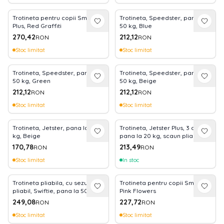
Trotineta pentru copii Smart
Trotineta, Speedster, pana la
Plus, Red Graffiti
50 kg, Blue
270,42
212,12
RON
RON
Stoc limitat
Stoc limitat
Trotineta, Speedster, pana la
Trotineta, Speedster, pana la
50 kg, Green
50 kg, Beige
212,12
212,12
RON
RON
Stoc limitat
Stoc limitat
Trotineta, Jetster, pana la 20
Trotineta, Jetster Plus, 3 ani+,
kg, Beige
pana la 20 kg, scaun pliabil si
reglabil 4 pozitii, roti PU cu
170,78
213,49
RON
RON
luminite, Beige
Stoc limitat
In stoc
Trotineta pliabila, cu sezut
Trotineta pentru copii Smart,
pliabil, Swiftie, pana la 50 kg,
Pink Flowers
Beige
249,08
227,72
RON
RON
Stoc limitat
Stoc limitat