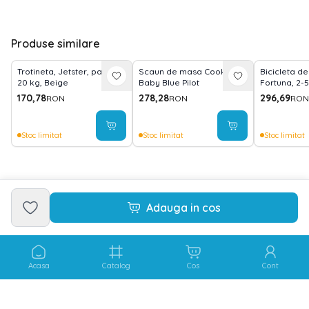
Produse similare
Trotineta, Jetster, pana la
Scaun de masa Cookie,
Bicicleta de
20 kg, Beige
Baby Blue Pilot
Fortuna, 2-5
Black
170,78
278,28
296,69
RON
RON
RON
Stoc limitat
Stoc limitat
Stoc limitat
Adauga in cos
Acasa
Catalog
Cos
Cont