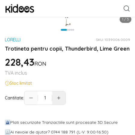
1
/
5
LORELLI
SKU:
1039006 0009
Trotineta pentru copii, Thunderbird, Lime Green
228,43
RON
TVA inclus
Stoc limitat
Cantitate:
Plati securizate Tranzactiile sunt procesate 3D Secure
Ai nevoie de ajutor? 0744 188 791 (L-V: 9:00-16:30)