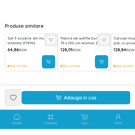
Produse similare
Set 3 scutece din muselină
Patura de waffle bumbac
Carusel muz
Infantilo IF19192
75 x 100 cm Womar Zaffiro
pat, cu proi
AN-3ZKV-012
Happy Anim
64,86
128,01
128,84
RON
RON
RON
Stoc limitat
Stoc limitat
Stoc limitat
Adauga in cos
Acasa
Catalog
Cos
Cont