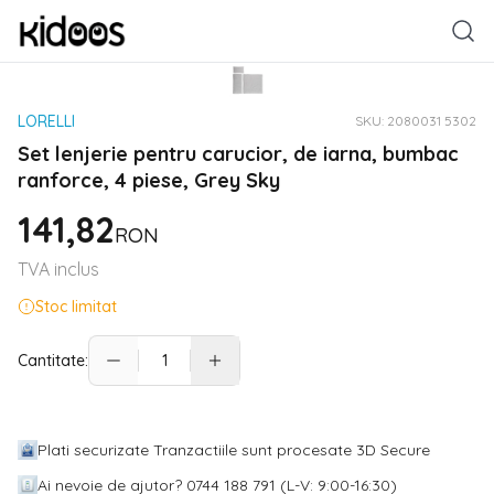
LORELLI
SKU:
2080031 5302
Set lenjerie pentru carucior, de iarna, bumbac
ranforce, 4 piese, Grey Sky
141,82
RON
TVA inclus
Stoc limitat
Cantitate:
Plati securizate Tranzactiile sunt procesate 3D Secure
Ai nevoie de ajutor? 0744 188 791 (L-V: 9:00-16:30)