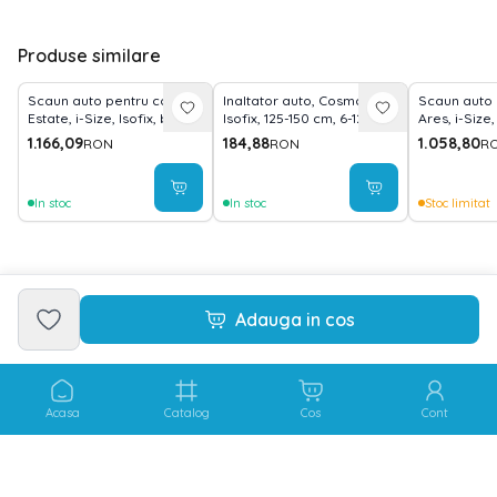
Produse similare
Scaun auto pentru copii,
Inaltator auto, Cosmos,
Scaun auto 
Estate, i-Size, Isofix, baza
Isofix, 125-150 cm, 6-12 ani,
Ares, i-Size, 
rotativa, picior de sprijin, 0
Grey Jasper
rebound bar,
1.166,09
184,88
1.058,80
RON
RON
R
Luni-12 Ani, 40-150 cm,
150 cm, 0 lu
Grey
In stoc
In stoc
Stoc limitat
Adauga in cos
Acasa
Catalog
Cos
Cont