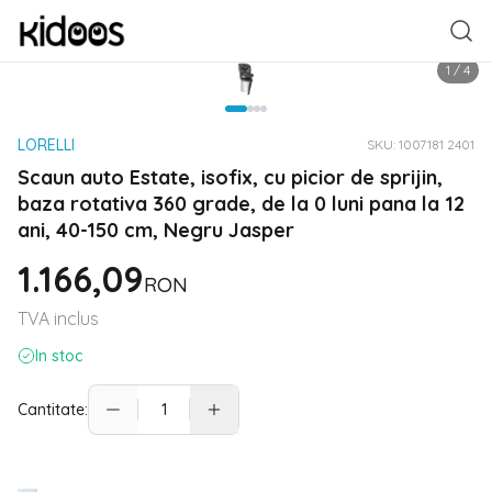
1
/
4
LORELLI
SKU:
1007181 2401
Scaun auto Estate, isofix, cu picior de sprijin,
baza rotativa 360 grade, de la 0 luni pana la 12
ani, 40-150 cm, Negru Jasper
1.166,09
RON
TVA inclus
In stoc
Cantitate: