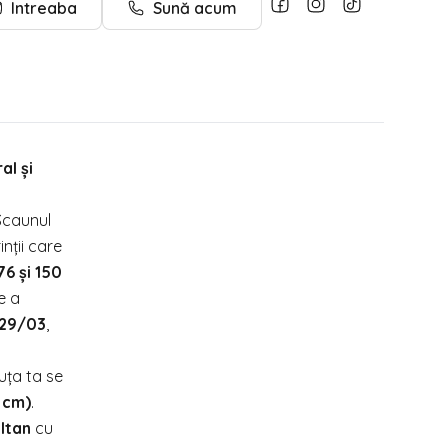
Intreaba
Sună acum
al și
 Scaunul
nții care
76 și 150
e a
129/03
,
ța ta se
 cm)
.
ultan
cu