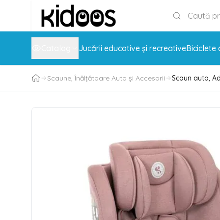
Catalog
Jucării educative și recreative
Biciclete 
Scaune, Înălțătoare Auto și Accesorii
Scaun auto, Adv