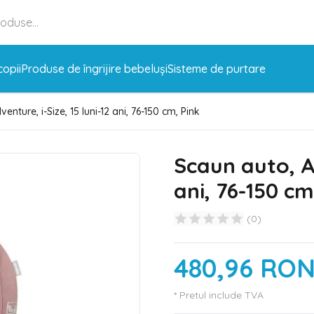
copii
Produse de îngrijire bebeluși
Sisteme de purtare
enture, i-Size, 15 luni-12 ani, 76-150 cm, Pink
Scaun auto, Ad
ani, 76-150 cm
(
0
)
480,96 RO
* Pretul include TVA