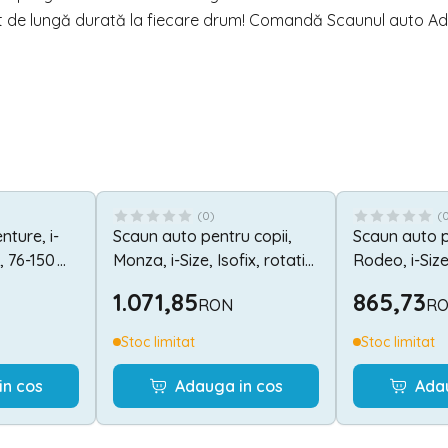
onfort de lungă durată la fiecare drum! Comandă Scaunul auto A
(
0
)
(
ture, i-
Scaun auto pentru copii,
Scaun auto p
i, 76-150
Monza, i-Size, Isofix, rotativ,
Rodeo, i-Size,
anti rebound bar, rotativ,
0 luni-12 ani
1.071,85
865,73
RON
R
40-150 cm, Grey
Green & Gre
Stoc limitat
Stoc limitat
in cos
Adauga in cos
Ada