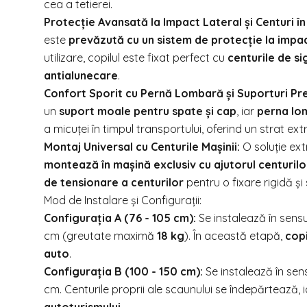
cea a tetierei.
Protecție Avansată la Impact Lateral și Centuri în
este
prevăzută cu un sistem de protecție la impac
utilizare, copilul este fixat perfect cu
centurile de si
antialunecare
.
Confort Sporit cu Pernă Lombară și Suporturi Pr
un
suport moale pentru spate și cap
, iar
perna lo
a micuței în timpul transportului, oferind un strat ext
Montaj Universal cu Centurile Mașinii:
O soluție extr
montează în mașină exclusiv cu ajutorul centurilor
de tensionare a centurilor
pentru o fixare rigidă și
Mod de Instalare și Configurații:
Configurația A (76 - 105 cm):
Se instalează în sensul
cm (greutate maximă
18 kg
). În această etapă,
copi
auto
.
Configurația B (100 - 150 cm):
Se instalează în sensu
cm. Centurile proprii ale scaunului se îndepărtează, 