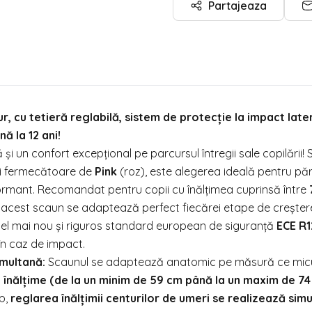
Partajeaza
r, cu tetieră reglabilă, sistem de protecție la impact later
ă la 12 ani!
nță și un confort excepțional pe parcursul întregii sale copilării!
 și fermecătoare de
Pink
(roz), este alegerea ideală pentru pări
erformant. Recomandat pentru copii cu înălțimea cuprinsă între
, acest scaun se adaptează perfect fiecărei etape de creșter
 cel mai nou și riguros standard european de siguranță
ECE R
în caz de impact.
imultană:
Scaunul se adaptează anatomic pe măsură ce micu
e înălțime (de la un minim de 59 cm până la un maxim de 74
mp,
reglarea înălțimii centurilor de umeri se realizează sim