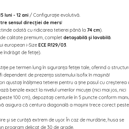
15 luni - 12 ani
/ Configurație evolutivă.
ătre sensul direcției de mers
!
xtinde odată cu ridicarea tetierei până la
74 cm
).
il de calitate premium, complet
detașabilă și lavabilă
.
ui european i-Size
ECE R129/03
.
 îndrăgit de fetițe).
ție pe termen lung în siguranța fetiței tale, oferind o structur
 fi dependent de prezența sistemului Isofix în mașină!
ri ajustați înălțimea tetierei pentru a ține pasul cu creșterea c
ză benzile exact la nivelul umerilor micuței (nici mai jos, nici
(peste 100 cm), depozitați centurile în 5 puncte conform manua
a vă asigura că centura diagonală a mașinii trece corect peste
ire și se curăță extrem de ușor. În caz de murdărie, husa se
 un program delicat de 30 de grade.