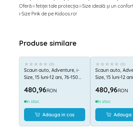
Oferă-i fetiței tale protecția i-Size ideală și un c
i-Size Pink de pe
Kidoos.ro
!
Produse similare
(
0
)
(
0
)
Scaun auto, Adventure, i-
Scaun auto, Adven
Size, 15 luni-12 ani, 76-150
Size, 15 luni-12 an
cm, Grey
cm, Beige
480,96
480,96
RON
RON
In stoc
In stoc
Adauga in cos
Adauga 