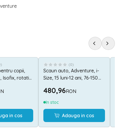
dventure
0
)
(
0
)
entru copii,
Scaun auto, Adventure, i-
Carucior
 Isofix, rotativ,
Size, 15 luni-12 ani, 76-150
reglabil
, 40-150 cm,
cm, Green
pozitii, 
480,96
453,4
ON
RON
y
In stoc
Stoc lim
uga in cos
Adauga in cos