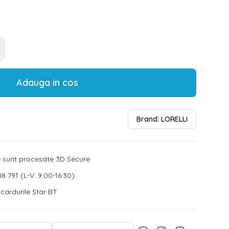
Adauga in cos
Brand:
LORELLI
le sunt procesate 3D Secure
8 791 (L-V: 9:00-16:30)
u cardurile Star BT