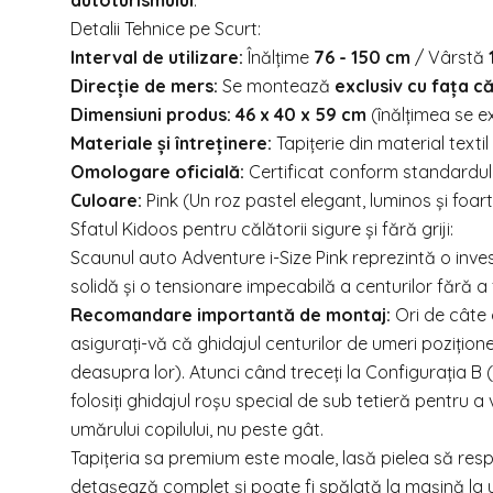
autoturismului
.
Detalii Tehnice pe Scurt:
Interval de utilizare:
Înălțime
76 - 150 cm
/ Vârstă
Direcție de mers:
Se montează
exclusiv cu fața c
Dimensiuni produs:
46 x 40 x 59 cm
(înălțimea se e
Materiale și întreținere:
Tapițerie din material text
Omologare oficială:
Certificat conform standardul
Culoare:
Pink (Un roz pastel elegant, luminos și foarte
Sfatul Kidoos pentru călătorii sigure și fără griji:
Scaunul auto Adventure i-Size Pink reprezintă o investi
solidă și o tensionare impecabilă a centurilor fără a
Recomandare importantă de montaj:
Ori de câte o
asigurați-vă că ghidajul centurilor de umeri poziționea
deasupra lor). Atunci când treceți la Configurația B 
folosiți ghidajul roșu special de sub tetieră pentru 
umărului copilului, nu peste gât.
Tapițeria sa premium este moale, lasă pielea să resp
detașează complet și poate fi spălată la mașină la