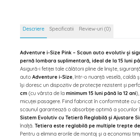
Descriere
Specificatii
Review-uri (0)
Adventure i-Size Pink – Scaun auto evolutiv și sigu
pernă lombara suplimentară, ideal de la 15 luni pân
Asigură-i fetiței tale călătorii pline de liniște, sigura
auto
Adventure i-Size
, într-o nuanță veselă, caldă
își doresc un dispozitiv de protecție rezistent și p
cm
(cu vârsta de la
minimum 15 luni până la 12 ani
)
micuței pasagere. Fiind fabricat în conformitate cu
scaunul garantează o absorbție optimă a șocurilor 
Sistem Evolutiv cu Tetieră Reglabilă și Ajustare S
înalță.
Tetiera este reglabilă pe multiple trepte d
Pentru a elimina erorile de montaj și a economisi ti