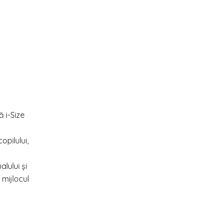
ă i-Size
opilului,
lului și
 mijlocul