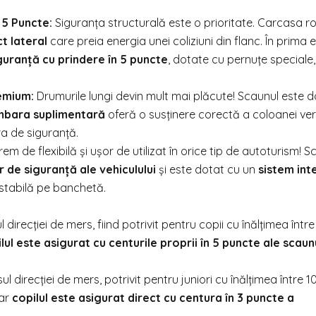
 5 Puncte:
Siguranța structurală este o prioritate. Carcasa r
t lateral
care preia energia unei coliziuni din flanc. În prima
guranță cu prindere în 5 puncte
, dotate cu pernuțe speciale,
emium:
Drumurile lungi devin mult mai plăcute! Scaunul este d
mbara suplimentară
oferă o susținere corectă a coloanei ve
ra de siguranță.
em de flexibilă și ușor de utilizat în orice tip de autoturism! 
 de siguranță ale vehiculului
și este dotat cu un
sistem int
 stabilă pe banchetă.
 direcției de mers, fiind potrivit pentru copii cu înălțimea între
lul este asigurat cu centurile proprii în 5 puncte ale scaun
l direcției de mers, potrivit pentru juniori cu înălțimea între 1
iar
copilul este asigurat direct cu centura în 3 puncte a