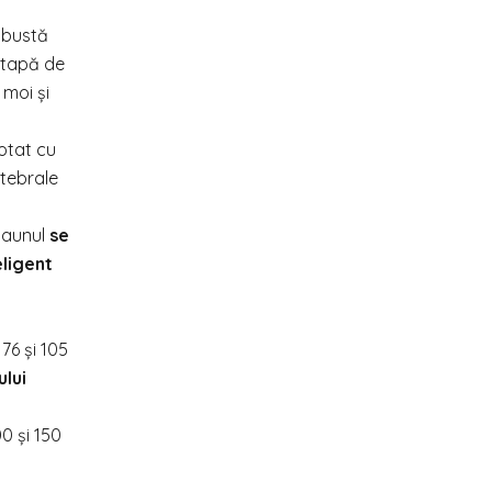
obustă
 etapă de
 moi și
otat cu
rtebrale
Scaunul
se
eligent
 76 și 105
ului
00 și 150