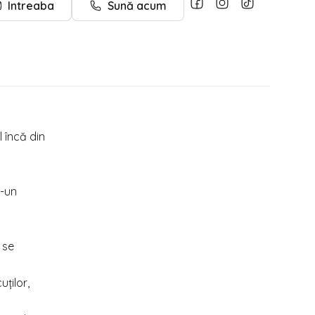
Intreaba
Sună acum
l încă din
r-un
 se
ților,