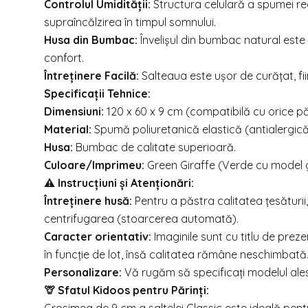
Controlul Umidității:
Structura celulară a spumei re
supraîncălzirea în timpul somnului.
Husa din Bumbac:
Învelișul din bumbac natural este 
confort.
Întreținere Facilă:
Salteaua este ușor de curățat, fi
Specificații Tehnice:
Dimensiuni:
120 x 60 x 9 cm (compatibilă cu orice p
Material:
Spumă poliuretanică elastică (antialergică 
Husa:
Bumbac de calitate superioară.
Culoare/Imprimeu:
Green Giraffe (Verde cu model g
⚠️ Instrucțiuni și Atenționări:
Întreținere husă:
Pentru a păstra calitatea țesăturii
centrifugarea (stoarcerea automată).
Caracter orientativ:
Imaginile sunt cu titlu de prez
în funcție de lot, însă calitatea rămâne neschimbată
Personalizare:
Vă rugăm să specificați modelul ales
🦒 Sfatul Kidoos pentru Părinți: