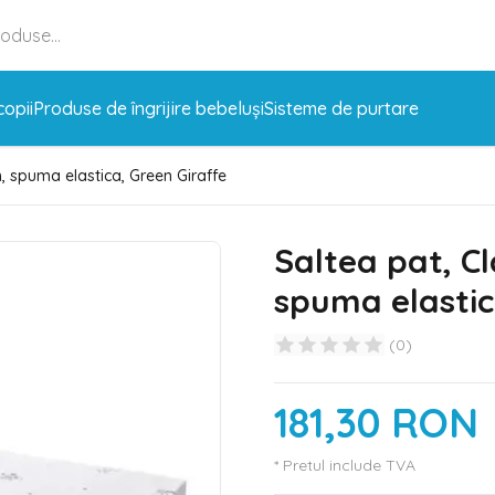
copii
Produse de îngrijire bebeluși
Sisteme de purtare
m, spuma elastica, Green Giraffe
Saltea pat, Cl
spuma elastic
(
0
)
181,30 RON
* Pretul include TVA