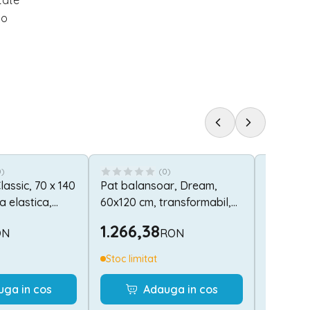
tate
 o
0
)
(
0
)
lassic, 70 x 140
Pat balansoar, Dream,
Carucior
a elastica,
60x120 cm, transformabil,
nascut, 
White Orchid Pink
pliere c
1.266,38
584,
ON
RON
pana la 
Stoc limitat
Stoc lim
uga in cos
Adauga in cos