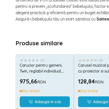
Grosimea de 9 cm a saltelei Classic este ideală pentru
pentru a preveni „scufundarea” bebelușului, factor es
alegere practică și eficientă pentru un buget echilib
Asigură-i bebelușului tău un start sănătos cu
Saltea
Produse similare
(
0
)
(
0
)
Carucior pentru gemeni,
Carusel muzical 
Twin, reglabil individual,
cu proiector si su
pana la 15 kg per copil,
Happy Animals B
975,66
128,84
RON
RON
geanta pentru mama
inclusa, Grey
Stoc limitat
Stoc limitat
Adauga in cos
Adauga 