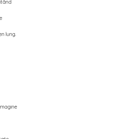
itând
e
en lung.
 imagine