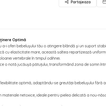
Partajeaza
usținere Optimă
 a-i oferi bebelușului tău o atingere blândă și un suport stabi
nică cu elasticitate mare, această saltea repartizează uniform
loanei vertebrale în timpul odihnei.
uce o notă jucăușă pătuțului, transformând zona de somn înt
exibilitate optimă, adaptându-se greutății bebelușului fără a
 materiale netoxice, ideale pentru pielea delicată a nou-născu