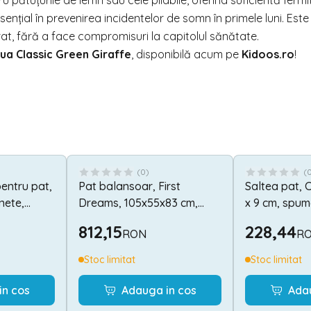
 pătuțurile de lemn sau cele pliabile, oferind suficientă fermi
ențial în prevenirea incidentelor de somn în primele luni. Este
rat, fără a face compromisuri la capitolul sănătate.
ua Classic Green Giraffe
, disponibilă acum pe
Kidoos.ro
!
(
0
)
(
pentru pat,
Pat balansoar, First
Saltea pat, C
nete,
Dreams, 105x55x83 cm,
x 9 cm, spum
lue
transformabil, White
Grey Sky
812,15
228,44
RON
R
Stoc limitat
Stoc limitat
in cos
Adauga in cos
Ada