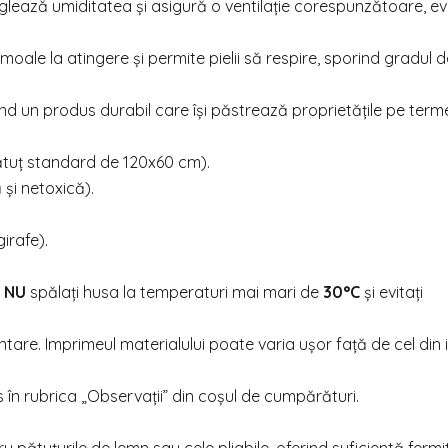
glează umiditatea și asigură o ventilație corespunzătoare, ev
moale la atingere și permite pielii să respire, sporind gradul d
ind un produs durabil care își păstrează proprietățile pe term
ătuț standard de 120x60 cm).
și netoxică).
irafe).
,
NU
spălați husa la temperaturi mai mari de
30°C
și evitați
entare. Imprimeul materialului poate varia ușor față de cel din
.
 în rubrica „Observații” din coșul de cumpărături.