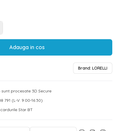
Adauga in cos
Brand:
LORELLI
le sunt procesate 3D Secure
8 791 (L-V: 9:00-16:30)
u cardurile Star BT