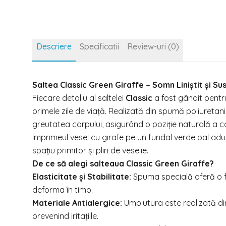
Descriere
Specificatii
Review-uri (0)
Saltea Classic Green Giraffe – Somn Liniștit și S
Fiecare detaliu al saltelei
Classic
a fost gândit pentru
primele zile de viață. Realizată din spumă poliureta
greutatea corpului, asigurând o poziție naturală a co
Imprimeul vesel cu girafe pe un fundal verde pal ad
spațiu primitor și plin de veselie.
De ce să alegi salteaua Classic Green Giraffe?
Elasticitate și Stabilitate:
Spuma specială oferă o fl
deforma în timp.
Materiale Antialergice:
Umplutura este realizată din
prevenind iritațiile.