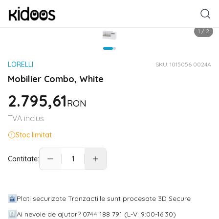
1
/
2
LORELLI
SKU:
1015056 0024A
Mobilier Combo, White
2.795,61
RON
TVA inclus
Stoc limitat
Cantitate:
Plati securizate Tranzactiile sunt procesate 3D Secure
Ai nevoie de ajutor? 0744 188 791 (L-V: 9:00-16:30)