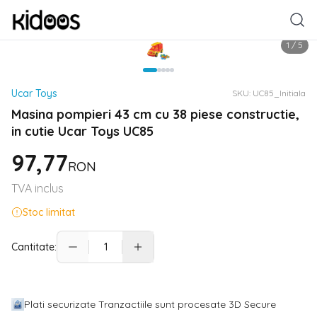
1
/
5
Ucar Toys
SKU:
UC85_Initiala
Masina pompieri 43 cm cu 38 piese constructie,
in cutie Ucar Toys UC85
97,77
RON
TVA inclus
Stoc limitat
Cantitate:
Plati securizate Tranzactiile sunt procesate 3D Secure