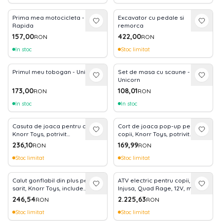
Prima mea motocicleta -
Excavator cu pedale si
Rapida
remorca
157,00
422,00
RON
RON
In stoc
Stoc limitat
Primul meu tobogan - Unicorn
Set de masa cu scaune -
Unicorn
173,00
108,01
RON
RON
In stoc
In stoc
Casuta de joaca pentru copii,
Cort de joaca pop-up pentru
Knorr Toys, potrivit
copii, Knorr Toys, potrivit
interior/exterior, include 50
interior/exterior, din material
236,10
169,99
RON
RON
bile asortate coloristic fara
hidrofug, 170x85x70 cm, 3 Ani+,
BPA, din tesatura de cort
Corabia Piratilor
Stoc limitat
Stoc limitat
hidrofuga, 0 Luni+, Bellox
Calut gonflabil din plus pentru
ATV electric pentru copii,
sarit, Knorr Toys, include
Injusa, Quad Rage, 12V, model
pompa de aer, husa moale
silentios, pornire cu cheie,
246,54
2.225,63
RON
RON
detasabila din material textil,
frana electrica, 3 ani+
63x26x52 cm, pana la 50 kg, 12
Stoc limitat
Stoc limitat
Luni+, Beige