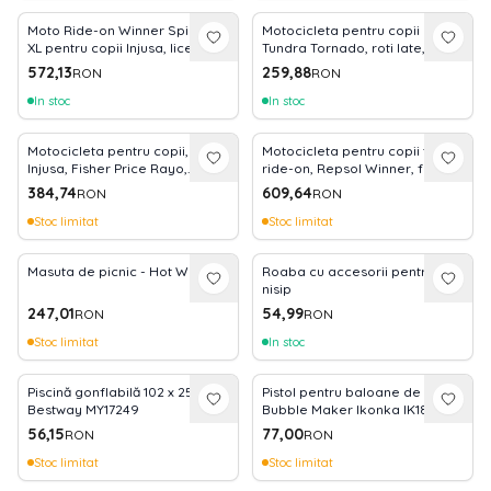
Moto Ride-on Winner Spidey
Motocicleta pentru copii Injusa,
XL pentru copii Injusa, licenta
Tundra Tornado, roti late, 18
Marvel Studios, Spiderman, 3
luni+, Roz
572,13
259,88
RON
RON
ani+, Rosu cu Albastru
In stoc
In stoc
Motocicleta pentru copii,
Motocicleta pentru copii tip
Injusa, Fisher Price Rayo,
ride-on, Repsol Winner, fara
licenta oficiala, 18 luni+, Alb cu
pedale, stabila si rezistenta, 3
384,74
609,64
RON
RON
Verde
ani+, max. 50 kg
Stoc limitat
Stoc limitat
Masuta de picnic - Hot Wheels
Roaba cu accesorii pentru
nisip
247,01
54,99
RON
RON
Stoc limitat
In stoc
Piscină gonflabilă 102 x 25 cm
Pistol pentru baloane de sapun
Bestway MY17249
Bubble Maker Ikonka IK18050
56,15
77,00
RON
RON
Stoc limitat
Stoc limitat