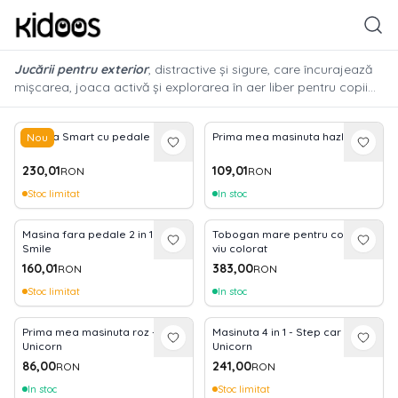
Jucării pentru exterior
, distractive și sigure, care încurajează
mișcarea, joaca activă și explorarea în aer liber pentru copii
de toate vârstele.Fie că este vorba de curtea casei sau de
escapade în parc, aceste accesorii stimulează pofta de
Masina Smart cu pedale rosie
Prima mea masinuta hazlie
Nou
aventură și oferă cadrul perfect pentru ca micuții să își
consume energia într-un mod sănătos și plin de voie bună.
230,01
109,01
RON
RON
Stoc limitat
In stoc
Masina fara pedale 2 in 1 -
Tobogan mare pentru copii -
Smile
viu colorat
160,01
383,00
RON
RON
Stoc limitat
In stoc
Prima mea masinuta roz -
Masinuta 4 in 1 - Step car
Unicorn
Unicorn
86,00
241,00
RON
RON
In stoc
Stoc limitat