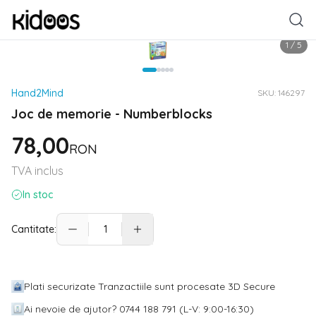
1
/
5
Hand2Mind
SKU:
146297
Joc de memorie - Numberblocks
78,00
RON
TVA inclus
In stoc
Cantitate:
Plati securizate Tranzactiile sunt procesate 3D Secure
Ai nevoie de ajutor? 0744 188 791 (L-V: 9:00-16:30)