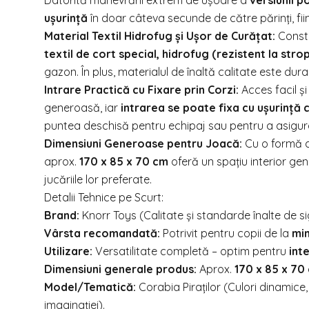
Datorită manevrării extrem de ușoare a
versiunii p
ușurință
în doar câteva secunde de către părinți, fiind
Material Textil Hidrofug și Ușor de Curățat:
Constr
textil de cort special, hidrofug (rezistent la stro
gazon. În plus, materialul de înaltă calitate este durab
Intrare Practică cu Fixare prin Corzi:
Acces facil și
generoasă, iar
intrarea se poate fixa cu ușurință 
puntea deschisă pentru echipaj sau pentru a asigura 
Dimensiuni Generoase pentru Joacă:
Cu o formă al
aprox.
170 x 85 x 70 cm
oferă un spațiu interior gen
jucăriile lor preferate.
Detalii Tehnice pe Scurt:
Brand:
Knorr Toys (Calitate și standarde înalte de si
Vârsta recomandată:
Potrivit pentru copii de la
min
Utilizare:
Versatilitate completă – optim pentru
inte
Dimensiuni generale produs:
Aprox.
170 x 85 x 70
Model/Tematică:
Corabia Piraților (Culori dinamice,
imaginației).