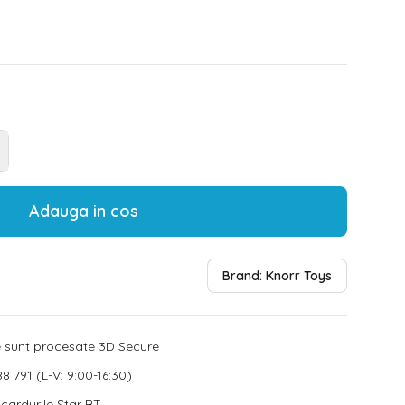
Adauga in cos
Brand:
Knorr Toys
le sunt procesate 3D Secure
8 791 (L-V: 9:00-16:30)
u cardurile Star BT