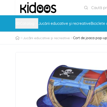
Catalog
Jucării educative și recreative
Biciclete 
Jucării educative și recreative
Cort de joaca pop-up p