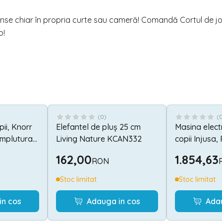
scunse chiar în propria curte sau cameră! Comandă Cortul de 
o
!
(
0
)
(
pii, Knorr
Elefantel de pluș 25 cm
Masina elect
umplutura
Living Nature KCAN332
copii Injusa,
, husa
Taycan, 12V, 
162,00
1.854,63
RON
asabila si
electrica, lu
x 42 cm, 9
USB, telecom
Stoc limitat
Stoc limitat
Grey
in cos
Adauga in cos
Ada