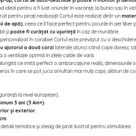
op-up, cortul se auto-deschide și poate fi montat și demo
 ideal pentru a fi luat oriunde: în vacanțe, la bunici sau în vizi
uit pentru pirați neobosiți! Cortul este realizat dintr-un
mater
pii de apă)
, ceea ce îl face perfect pentru jocurile în aer liber 
il și
poate fi curățat cu ușurință
în caz de murdărie.
 personalizat în corabie! Cortul este prevăzut cu o deschider
cu ajutorul a două corzi
laterale atunci când copiii doresc să
o ventilație optimă în zilele calde de vară.
ungită ce imită perfect o ambarcațiune reală, dimensiunile s
eros în care se pot juca simultan mai mulți copii, alături de co
guranță la nivel european).
imum 3 ani (3 Ani+)
.
rior și exterior
.
 cm
.
 detalii tematice și steag de pirat ilustrat pentru stimularea