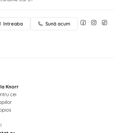
Intreaba
Sună acum
 la Knorr
ntru cei
piilor
copios
!