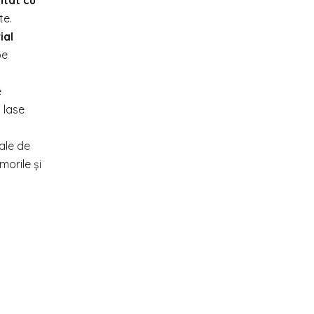
ntat cu
te.
ial
pe
e
 lase
ale de
morile și