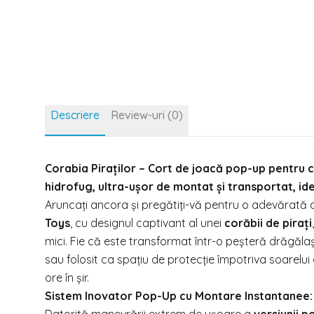
Descriere
Review-uri (0)
Corabia Piraților – Cort de joacă pop-up pentru cop
hidrofug, ultra-ușor de montat și transportat, idea
Aruncați ancora și pregătiți-vă pentru o adevărată 
Toys
, cu designul captivant al unei
corăbii de pirați
mici. Fie că este transformat într-o peșteră drăgăla
sau folosit ca spațiu de protecție împotriva soarelui o
ore în șir.
Sistem Inovator Pop-Up cu Montare Instantanee: