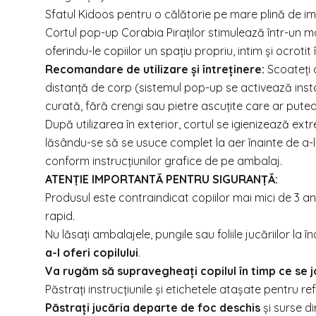
Sfatul Kidoos pentru o călătorie pe mare plină de im
Cortul pop-up Corabia Piraților stimulează într-un mo
oferindu-le copiilor un spațiu propriu, intim și ocrotit
Recomandare de utilizare și întreținere:
Scoateți c
distanță de corp (sistemul pop-up se activează insta
curată, fără crengi sau pietre ascuțite care ar pute
După utilizarea în exterior, cortul se igienizează ex
lăsându-se să se usuce complet la aer înainte de a-l pl
conform instrucțiunilor grafice de pe ambalaj.
ATENȚIE IMPORTANTĂ PENTRU SIGURANȚĂ:
Produsul este contraindicat copiilor mai mici de 3 a
rapid.
Nu lăsați ambalajele, pungile sau foliile jucăriilor la 
a-l oferi copilului
.
Va rugăm să supravegheați copilul în timp ce se 
Păstrați instrucțiunile și etichetele atașate pentru ref
Păstrați jucăria departe de foc deschis
și surse di