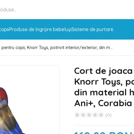
copii
Produse de îngrijire bebeluși
Sisteme de purtare
entru copii, Knorr Toys, potrivit interior/exterior, din m...
Cort de joaca
Knorr Toys, po
din material 
Ani+, Corabia 
(
0
)