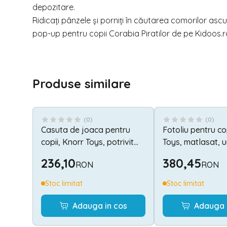
depozitare.
Ridicați pânzele și porniți în căutarea comorilor a
pop-up pentru copii Corabia Piratilor de pe
Kidoos.r
Produse similare
(
0
)
(
0
)
Casuta de joaca pentru
Fotoliu pentru co
copii, Knorr Toys, potrivit
Toys, matlasat, 
interior/exterior, include 50
din spuma moale
236,10
380,45
RON
RON
bile asortate coloristic fara
bumbac 100% det
BPA, din tesatura de cort
lavabila, 51 x 34 
Stoc limitat
Stoc limitat
hidrofuga, 0 Luni+, Bellox
Luni+, Cosy Geo 
Adauga in cos
Adauga 