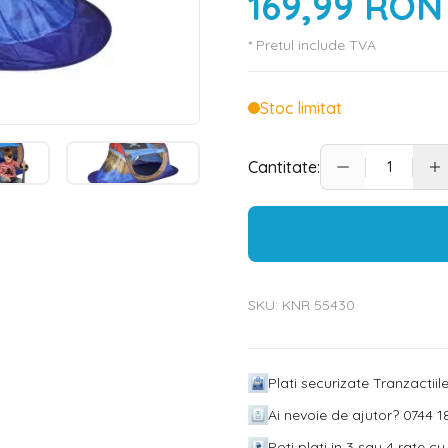
169,99 RON
* Pretul include TVA
Stoc limitat
Cantitate:
SKU:
KNR 55430
Plati securizate Tranzactii
Ai nevoie de ajutor? 0744 18
Poti plati in 3 sau 4 rate c