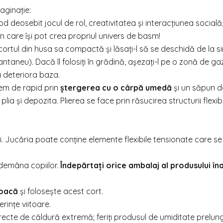
aginație:
d deosebit jocul de rol, creativitatea și interacțiunea socială
 în care își pot crea propriul univers de basm!
ortul din husa sa compactă și lăsați-l să se deschidă de la si
ntaneu). Dacă îl folosiți în grădină, așezați-l pe o zonă de g
a deteriora baza.
trem de rapid prin
ștergerea cu o cârpă umedă
și un săpun de
ia și depozita. Plierea se face prin răsucirea structurii flexib
ni. Jucăria poate conține elemente flexibile tensionate care s
îndemâna copiilor.
Îndepărtați orice ambalaj al produsului în
joacă
și folosește acest cort.
erințe viitoare.
recte de căldură extremă; feriți produsul de umiditate prelung