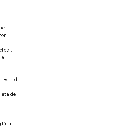
,
ne la
azon
licat,
ile
e deschid
ainte de
ită la