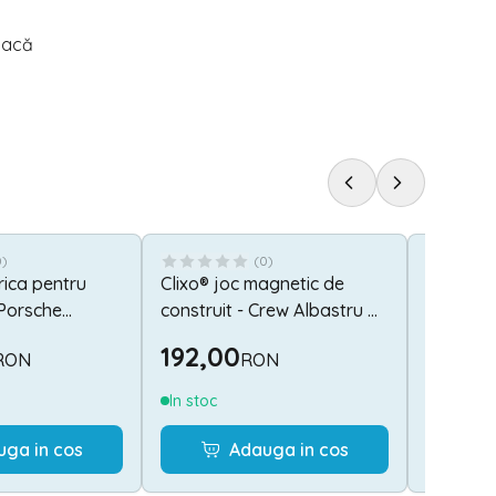
joacă
0
)
(
0
)
rica pentru
Clixo® joc magnetic de
Joc mat
 Porsche
construit - Crew Albastru &
numerel
2 viteze, frana
Verde (30 piese)
192,00
234,
RON
RON
mini LED, radio,
anda, 2 ani+
In stoc
Stoc lim
uga in cos
Adauga in cos