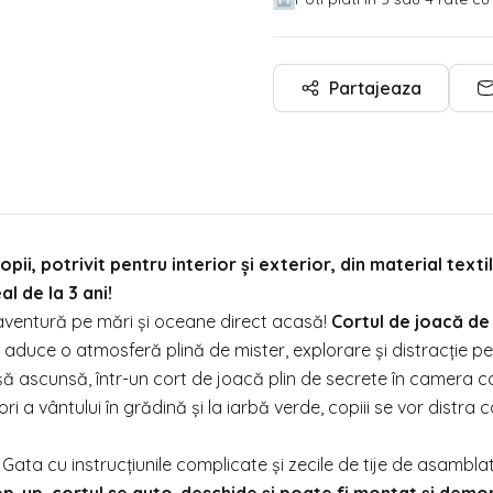
Partajeaza
ii, potrivit pentru interior și exterior, din material textil
l de la 3 ani!
aventură pe mări și oceane direct acasă!
Cortul de joacă de
, aduce o atmosferă plină de mister, explorare și distracție pe
șă ascunsă, într-un cort de joacă plin de secrete în camera co
ri a vântului în grădină și la iarbă verde, copiii se vor distra 
Gata cu instrucțiunile complicate și zecile de tije de asamblat