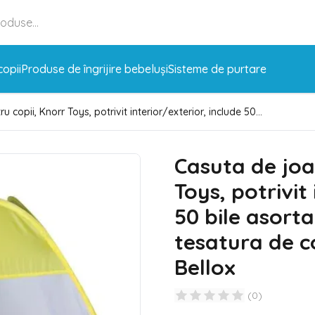
copii
Produse de îngrijire bebeluși
Sisteme de purtare
 copii, Knorr Toys, potrivit interior/exterior, include 50...
Casuta de joa
Toys, potrivit
50 bile asorta
tesatura de c
Bellox
(
0
)