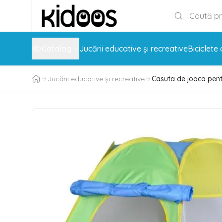
Catalog
Jucării educative și recreative
Biciclete 
Jucării educative și recreative
Casuta de joaca pentru