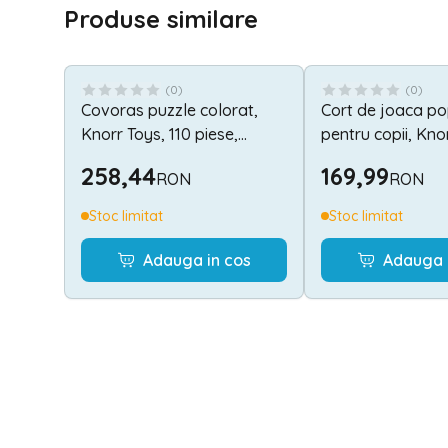
Produse similare
(
0
)
(
0
)
Covoras puzzle colorat,
Cort de joaca p
Knorr Toys, 110 piese,
pentru copii, Kno
180x180 cm, din spuma
potrivit interior/e
258,44
169,99
RON
RON
moale Eva, izolator si
material hidrofug
antiderapant, 0 Luni+, Cifre
170x85x70 cm, 3 
Stoc limitat
Stoc limitat
si Litere Pink Rosa
Corabia Piratilor
Adauga in cos
Adauga 