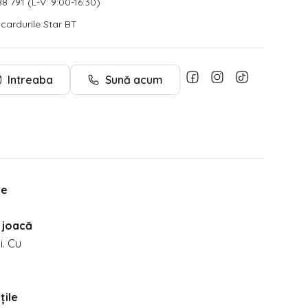
8 791 (L-V: 9:00-16:30)
u cardurile Star BT
Intreaba
Sună acum
te
 joacă
i. Cu
țile