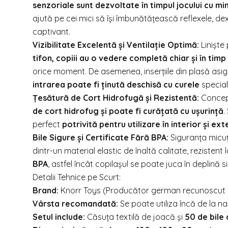
senzoriale sunt dezvoltate în timpul jocului cu mi
ajută pe cei mici să își îmbunătățească reflexele, dex
captivant.
Vizibilitate Excelentă și Ventilație Optimă:
Liniște 
tifon, copiii au o vedere completă chiar și în timp
orice moment. De asemenea, inserțiile din plasă asigur
intrarea poate fi ținută deschisă cu curele
special
Țesătură de Cort Hidrofugă și Rezistentă:
Concepu
de cort hidrofug și poate fi curățată cu ușurință
.
perfect
potrivită pentru utilizare în interior și ext
Bile Sigure și Certificate Fără BPA:
Siguranța micuțu
dintr-un material elastic de înaltă calitate, reziste
BPA
, astfel încât copilașul se poate juca în deplină
Detalii Tehnice pe Scurt:
Brand:
Knorr Toys (Producător german recunoscut pen
Vârsta recomandată:
Se poate utiliza încă de la na
Setul include:
Căsuța textilă de joacă și
50 de bile 