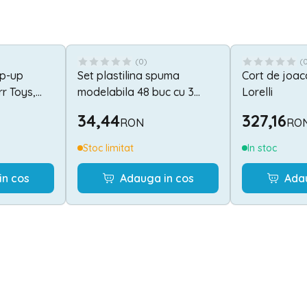
(
0
)
(
op-up
Set plastilina spuma
Cort de joaca
rr Toys,
modelabila 48 buc cu 3
Lorelli
xterior, din
spatule incluse Kruzzel
34,44
327,16
RON
RO
,
MY18256
Ani+,
Stoc limitat
In stoc
in cos
Adauga in cos
Ada