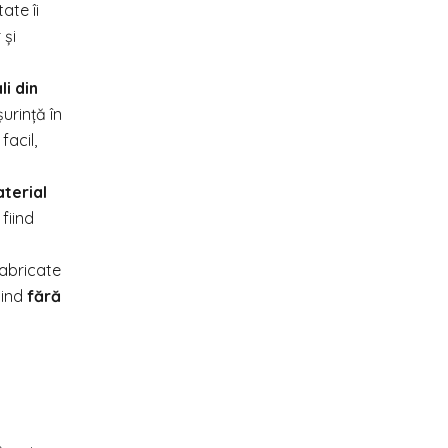
ate îi
 și
li din
urință în
facil,
aterial
fiind
fabricate
iind
fără