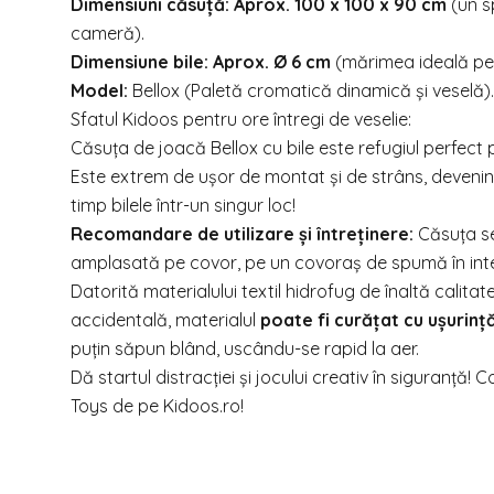
Dimensiuni căsuță:
Aprox. 100 x 100 x 90 cm
(un s
cameră).
Dimensiune bile:
Aprox. Ø 6 cm
(mărimea ideală pent
Model:
Bellox (Paletă cromatică dinamică și veselă).
Sfatul Kidoos pentru ore întregi de veselie:
Căsuța de joacă Bellox cu bile este refugiul perfect p
Este extrem de ușor de montat și de strâns, devenind
timp bilele într-un singur loc!
Recomandare de utilizare și întreținere:
Căsuța se
amplasată pe covor, pe un covoraș de spumă în interior
Datorită materialului textil hidrofug de înaltă calita
accidentală, materialul
poate fi curățat cu ușurinț
puțin săpun blând, uscându-se rapid la aer.
Dă startul distracției și jocului creativ în siguranț
Toys de pe
Kidoos.ro
!