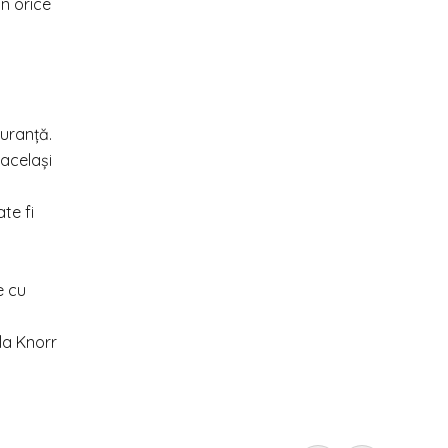
n orice
guranță.
 același
te fi
e cu
 la Knorr