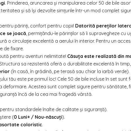
ngi
. Prinderea, aruncarea și manipularea celor 50 de bile asort
teritatea și să își dezvolte simțurile într-un mod complet sigur
pentru părinți, confort pentru copii!
Datorită pereților latera
 ce se joacă
, permițându-le părinților să îi supravegheze cu uș
ă o circulație excelentă a aerului în interior. Pentru un acces 
e de fixare.
tă pentru aventuri nelimitate!
Căsuța este realizată din m
 Structura sa rezistentă oferă o durabilitate excelentă în timp, 
erior
(în casă, în grădină, pe terasă sau chiar la iarbă verde).
lui tău este pe primul loc! Cele 50 de bile incluse în set sunt 
nt la deformare. Acestea sunt complet sigure pentru sănătate, f
 siguranță încă de la cea mai fragedă vârstă.
tru standardele înalte de calitate și siguranță).
ștere (
0 Luni+ / Nou-născuți
).
asortate coloristic
.