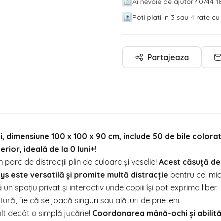
Ai nevoie de ajutor? 0744 18
Poti plati in 3 sau 4 rate c
Partajeaza
i, dimensiune 100 x 100 x 90 cm, include 50 de bile colora
rior, ideală de la 0 luni+!
parc de distracții plin de culoare și veselie!
Acest căsuță de
ys este versatilă și promite multă distracție
pentru cei mic
 un spațiu privat și interactiv unde copiii își pot exprima liber
ră, fie că se joacă singuri sau alături de prieteni.
t decât o simplă jucărie!
Coordonarea mână-ochi și abilită