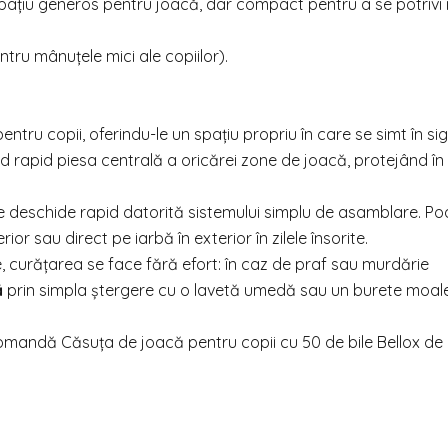
pațiu generos pentru joacă, dar compact pentru a se potrivi î
ru mânuțele mici ale copiilor).
entru copii, oferindu-le un spațiu propriu în care se simt în si
 rapid piesa centrală a oricărei zone de joacă, protejând în
 deschide rapid datorită sistemului simplu de asamblare. Poa
 sau direct pe iarbă în exterior în zilele însorite.
te, curățarea se face fără efort: în caz de praf sau murdărie
ă
prin simpla ștergere cu o lavetă umedă sau un burete moal
ă! Comandă Căsuța de joacă pentru copii cu 50 de bile Bellox de