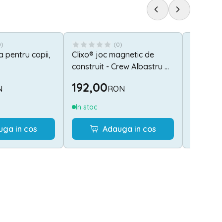
0
)
(
0
)
 pentru copii,
Clixo® joc magnetic de
Joc mat
construit - Crew Albastru &
numerel
Verde (30 piese)
192,00
234,
N
RON
In stoc
Stoc lim
uga in cos
Adauga in cos