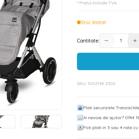
* Pretul include TVA
Stoc limitat
Cantitate:
SKU:
1002169 2302
Plati securizate Tranzactii
Ai nevoie de ajutor? 0744 18
Poti plati in 3 sau 4 rate c