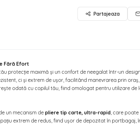
Partajeaza
e Fără Efort
i tău protecție maximă și un confort de neegalat într-un desi
ezistent, ci și extrem de ușor, facilitând manevrarea prin oraș,
rește odată cu copilul tău, fiind omologat pentru utilizare de 
ne de un mecanism de
pliere tip carte, ultra-rapid
, care poate 
ațiu extrem de redus, fiind ușor de depozitat în portbagaj, î