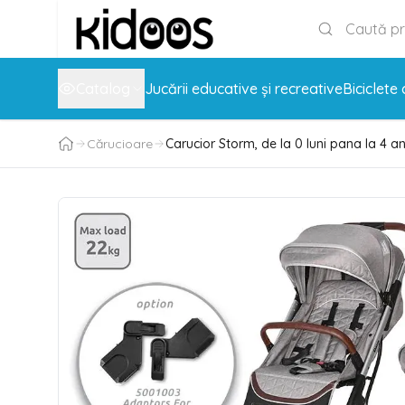
Catalog
Jucării educative și recreative
Biciclete 
Cărucioare
Carucior Storm, de la 0 luni pana la 4 an