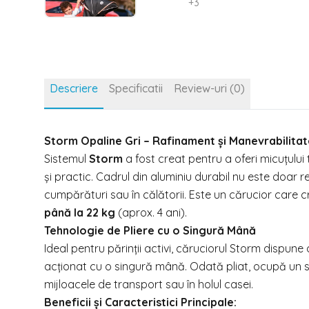
+
3
Descriere
Specificatii
Review-uri (0)
Storm Opaline Gri – Rafinament și Manevrabilitat
Sistemul
Storm
a fost creat pentru a oferi micuțulu
și practic. Cadrul din aluminiu durabil nu este doar r
cumpărături sau în călătorii. Este un cărucior care c
până la 22 kg
(aprox. 4 ani).
Tehnologie de Pliere cu o Singură Mână
Ideal pentru părinții activi, căruciorul Storm dispu
acționat cu o singură mână. Odată pliat, ocupă un sp
mijloacele de transport sau în holul casei.
Beneficii și Caracteristici Principale: