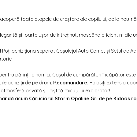
acoperă toate etapele de creștere ale copilului, de la nou-nă
legantă și foarte ușor de întreținut, mascând eficient micile 
r! Poți achiziționa separat Coșulețul Auto Comet și Setul de Ad
torie.
 pentru părinții dinamici. Coșul de cumpărături încăpător este
ile achiziții de pe drum.
Recomandare:
Folosiți extensia cope
tmosferă privată și liniștită micuțului explorator!
 Comandă acum Căruciorul Storm Opaline Gri de pe
Kidoos.ro