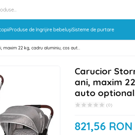
copii
Produse de îngrijire bebeluși
Sisteme de purtare
i, maxim 22 kg, cadru aluminiu, cos aut...
Carucior Storm
ani, maxim 22
auto optional
(
0
)
821,56 RON