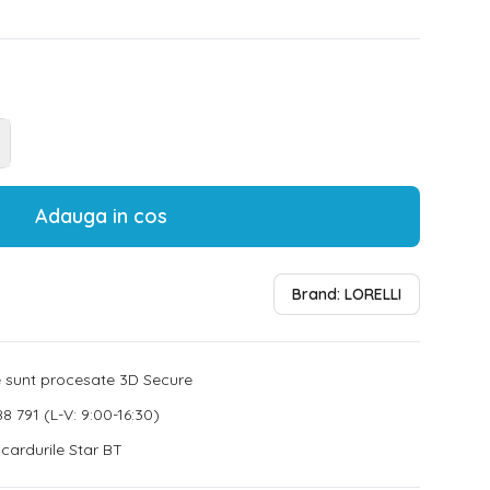
Adauga in cos
Brand:
LORELLI
le sunt procesate 3D Secure
8 791 (L-V: 9:00-16:30)
u cardurile Star BT