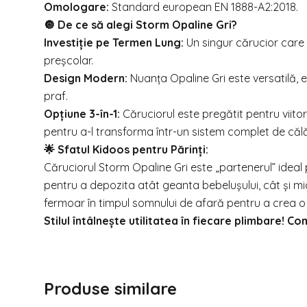
Omologare:
Standard european EN 1888-A2:2018.
🔘 De ce să alegi Storm Opaline Gri?
Investiție pe Termen Lung:
Un singur cărucior care 
preșcolar.
Design Modern:
Nuanța Opaline Gri este versatilă, e
praf.
Opțiune 3-în-1:
Căruciorul este pregătit pentru viito
pentru a-l transforma într-un sistem complet de călă
🌟 Sfatul Kidoos pentru Părinți:
Căruciorul Storm Opaline Gri este „partenerul” ideal
pentru a depozita atât geanta bebelușului, cât și mic
fermoar în timpul somnului de afară pentru a crea o a
Stilul întâlnește utilitatea în fiecare plimbare!
Produse similare