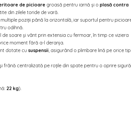
ritoare de picioare
groasă pentru iarnă și o
plasă contra
ite din zilele toride de vară.
 multiple poziții până la orizontală, iar suportul pentru picioar
ntru odihnă.
 de soare și vânt prin extensia cu fermoar, în timp ce viziera
orice moment fără a-l deranja.
unt dotate cu
suspensii
, asigurând o plimbare lină pe orice ti
și frână centralizată pe roțile din spate pentru o oprire sigură
mă:
22 kg
).