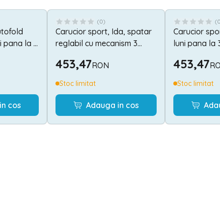
(
0
)
(
utofold
Carucior sport, Ida, spatar
Carucior spor
i pana la 4
reglabil cu mecanism 3
luni pana la 
 Ginger
pozitii, Beige
kg, pliere ti
453,47
453,47
RON
R
Galben cu N
Stoc limitat
Stoc limitat
in cos
Adauga in cos
Ada