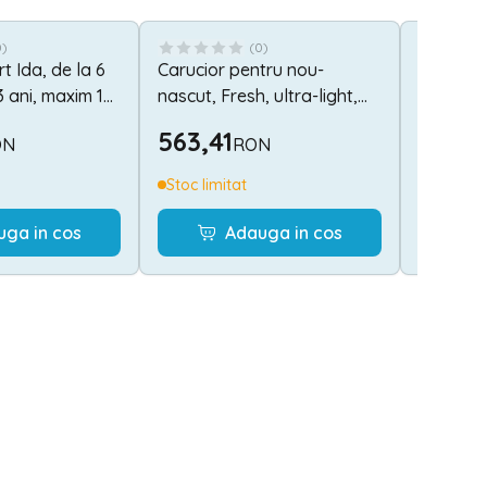
0
)
(
0
)
t Ida, de la 6
Carucior pentru nou-
Carucior
3 ani, maxim 15
nascut, Fresh, ultra-light,
3 ani, m
p umbrela,
pana la 22 kg, Beige
563,41
516,7
ON
RON
egru
Stoc limitat
Stoc lim
uga in cos
Adauga in cos