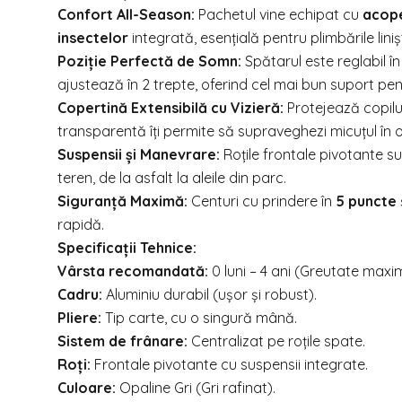
Confort All-Season:
Pachetul vine echipat cu
acope
insectelor
integrată, esențială pentru plimbările linișt
Poziție Perfectă de Somn:
Spătarul este reglabil în
ajustează în 2 trepte, oferind cel mai bun suport pe
Copertină Extensibilă cu Vizieră:
Protejează copilul
transparentă îți permite să supraveghezi micuțul în 
Suspensii și Manevrare:
Roțile frontale pivotante s
teren, de la asfalt la aleile din parc.
Siguranță Maximă:
Centuri cu prindere în
5 puncte
rapidă.
Specificații Tehnice:
Vârsta recomandată:
0 luni – 4 ani (Greutate maxi
Cadru:
Aluminiu durabil (ușor și robust).
Pliere:
Tip carte, cu o singură mână.
Sistem de frânare:
Centralizat pe roțile spate.
Roți:
Frontale pivotante cu suspensii integrate.
Culoare:
Opaline Gri (Gri rafinat).