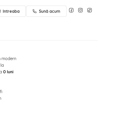
Intreaba
Sună acum
gn modern
 la
la
0 luni
fi
n