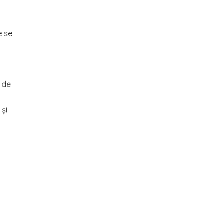
e se
p de
 și