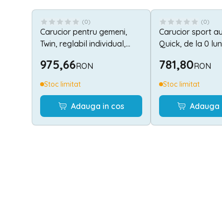
(
0
)
(
0
)
Carucior pentru gemeni,
Carucior sport a
Twin, reglabil individual,
Quick, de la 0 lun
pana la 15 kg per copil,
ani, maxim 22 kg,
975,66
781,80
RON
RON
geanta pentru mama
inclusa, Grey
Stoc limitat
Stoc limitat
Adauga in cos
Adauga 