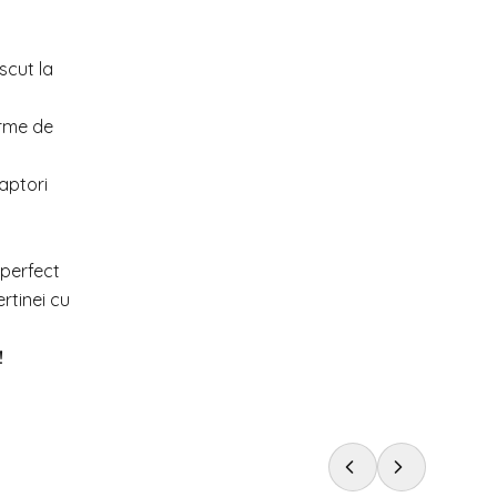
scut la
urme de
aptori
 perfect
rtinei cu
!