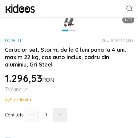
1
/
5
LORELLI
SKU:
1002170 2184
Carucior set, Storm, de la 0 luni pana la 4 ani,
maxim 22 kg, cos auto inclus, cadru din
aluminiu, Gri Steel
1.296,53
RON
TVA inclus
Stoc limitat
Cantitate: