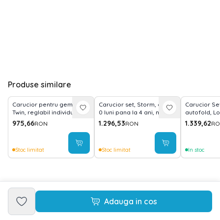
Produse similare
Carucior pentru gemeni,
Carucior set, Storm, de la
Carucior Set 
Twin, reglabil individual,
0 luni pana la 4 ani, maxim
autofold, Lo
pana la 15 kg per copil,
22 kg, cos auto inclus,
auto inclus,
975,66
1.296,53
1.339,62
RON
RON
RO
geanta pentru mama
cadru din aluminiu, Perle
Grey
inclusa, Grey
Bej
Stoc limitat
Stoc limitat
In stoc
Adauga in cos