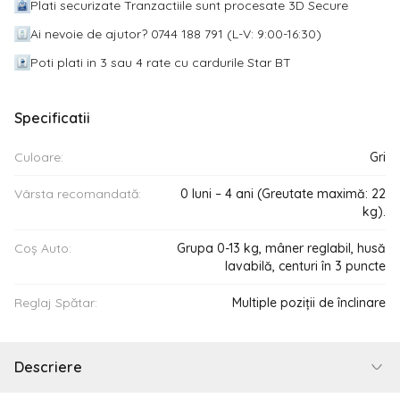
Plati securizate Tranzactiile sunt procesate 3D Secure
Ai nevoie de ajutor? 0744 188 791 (L-V: 9:00-16:30)
Poti plati in 3 sau 4 rate cu cardurile Star BT
Specificatii
Culoare:
Gri
Vârsta recomandată:
0 luni – 4 ani (Greutate maximă: 22
kg).
Coș Auto:
Grupa 0-13 kg, mâner reglabil, husă
lavabilă, centuri în 3 puncte
Reglaj Spătar:
Multiple poziții de înclinare
Descriere