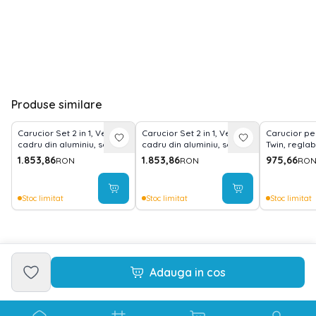
Produse similare
Carucior Set 2 in 1, Venice,
Carucior Set 2 in 1, Venice,
Carucior pe
cadru din aluminiu, sezut
cadru din aluminiu, sezut
Twin, reglabi
reversibil, pana la 22 kg,
reversibil, pana la 22 kg,
pana la 15 k
1.853,86
1.853,86
975,66
RON
RON
RO
Beige
Black
geanta pen
inclusa, Gre
Stoc limitat
Stoc limitat
Stoc limitat
Adauga in cos