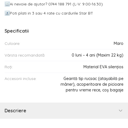
Ai nevoie de ajutor? 0744 188 791 (L-V: 9:00-16:30)
Poti plati in 3 sau 4 rate cu cardurile Star BT
Specificatii
Culoare:
Maro
Vârsta recomandată:
0 luni – 4 ani (Maxim 22 kg)
Roți:
Material EVA silențios
Accesorii incluse:
Geantă tip rucsac (atașabilă pe
mâner), acoperitoare de picioare
pentru vreme rece, coș bagaje
Descriere