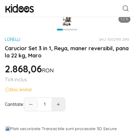
1
/
9
LORELLI
SKU:
1002195 2415
Carucior Set 3 in 1, Reya, maner reversibil, pana
la 22 kg, Maro
2.868,06
RON
TVA inclus
Stoc limitat
Cantitate:
Plati securizate Tranzactiile sunt procesate 3D Secure