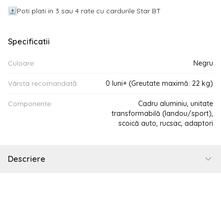
Poti plati in 3 sau 4 rate cu cardurile Star BT
Specificatii
Culoare:
Negru
Vârsta recomandată:
0 luni+ (Greutate maximă: 22 kg)
Componente:
Cadru aluminiu, unitate
transformabilă (landou/sport),
scoică auto, rucsac, adaptori
Descriere