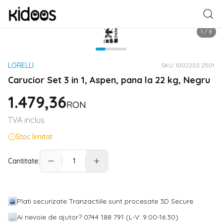
1
/
8
LORELLI
SKU:
1002202 2501
Carucior Set 3 in 1, Aspen, pana la 22 kg, Negru
1.479,36
RON
TVA inclus
Stoc limitat
Cantitate:
Plati securizate Tranzactiile sunt procesate 3D Secure
Ai nevoie de ajutor? 0744 188 791 (L-V: 9:00-16:30)