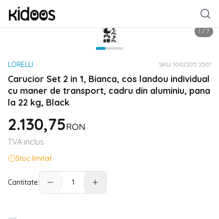
1
/
7
LORELLI
SKU:
1002205 2501
Carucior Set 2 in 1, Bianca, cos landou individual
cu maner de transport, cadru din aluminiu, pana
la 22 kg, Black
2.130,75
RON
TVA inclus
Stoc limitat
Cantitate: