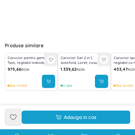
Produse similare
Carucior pentru gemeni,
Carucior Set 2 in 1,
Carucior spo
Twin, reglabil individual,
autofold, Loret, cosulet
reglabil cu
pana la 15 kg per copil,
auto inclus, pana la 22 kg,
pozitii, Beig
975,66
1.339,62
453,47
RON
RON
RO
geanta pentru mama
Black
inclusa, Grey
Stoc limitat
In stoc
Stoc limitat
Adauga in cos