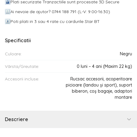
Plati securizate Tranzactiile sunt procesate 3D Secure
Ai nevoie de ajutor? 0744 188 791 (L-V: 9:00-16:30)
Poti plati in 3 sau 4 rate cu cardurile Star BT
Specificatii
Culoare:
Negru
Vârsta/Greutate:
0 luni – 4 ani (Maxim 22 kg)
Accesorii incluse:
Rucsac accesorii, acoperitoare
picioare (landou și sport), suport
biberon, coș bagaje, adaptori
montare
Descriere