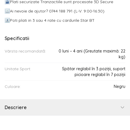
Plati securizate Tranzactiile sunt procesate 3D Secure
Ai nevoie de ajutor? 0744 188 791 (L-V: 9:00-16:30)
Poti plati in 3 sau 4 rate cu cardurile Star BT
Specificatii
Vârsta recomandată:
0 luni – 4 ani (Greutate maximă: 22
kg)
Unitate Sport:
Spătar reglabil în 3 poziții, suport
picioare reglabil în 7 poziții
Culoare:
Negru
Descriere