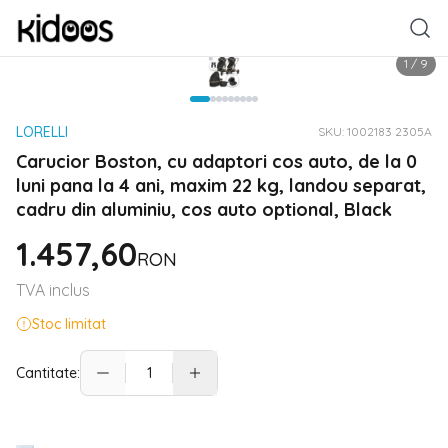
1
/
9
LORELLI
SKU:
1002183 2305A
Carucior Boston, cu adaptori cos auto, de la 0
luni pana la 4 ani, maxim 22 kg, landou separat,
cadru din aluminiu, cos auto optional, Black
1.457,60
RON
TVA inclus
Stoc limitat
Cantitate: